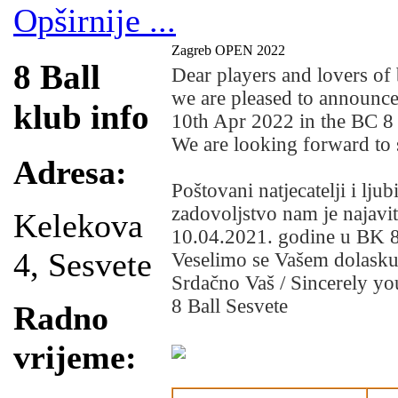
Opširnije ...
Zagreb OPEN 2022
8 Ball
Dear players and lovers of b
we are pleased to announc
klub info
10th Apr 2022 in the BC 8 
We are looking forward to 
Adresa:
Poštovani natjecatelji i ljubit
zadovoljstvo nam je najavit
Kelekova
10.04.2021. godine u BK 8
4, Sesvete
Veselimo se Vašem dolask
Srdačno Vaš / Sincerely yo
8 Ball Sesvete
Radno
vrijeme: