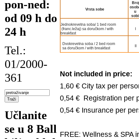
pon-ned:
Bro
osob
Vrsta sobe
u
od 09 h do
sobi
Jednokrevetna soba/ 1 bed room
24 h
(franc.ležaj) sa doručkom / with
I
breakfast
Dvokrevetna soba / 2 bed room
II
Tel.:
sa doručkom / with breakfast
01/2000-
Not included in price:
361
1,60 € City tax per perso
0,54 € Registration per
0,54 € Insurance per per
Učlanite
se u 8 Ball
FREE: Wellness & SPA in