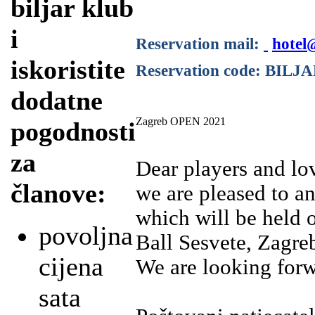
biljar klub
i
Reservation mail:
hotel
iskoristite
Reservation code: BILJ
dodatne
Zagreb OPEN 2021
pogodnosti
za
Dear players and lov
članove:
we are pleased to 
which will be held 
povoljna
Ball Sesvete, Zagreb
cijena
We are looking forwa
sata