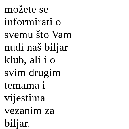
možete se
informirati o
svemu što Vam
nudi naš biljar
klub, ali i o
svim drugim
temama i
vijestima
vezanim za
biljar.