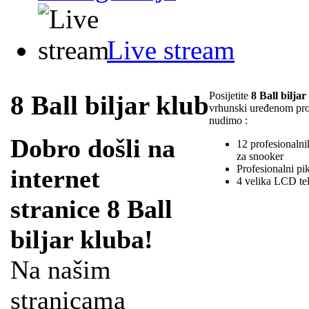
Live stream
Posijetite
8 Ball biljar
8 Ball biljar klub
vrhunski uređenom pr
nudimo :
Dobro došli na
12 profesionalnih
za snooker
Profesionalni pi
internet
4 velika LCD te
stranice 8 Ball
biljar kluba!
Na našim
stranicama