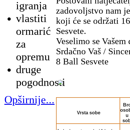
Poštovani natjecatelji
igranja
zadovoljstvo nam je
vlastiti
koji će se održati 1
ormarić
Sesvete.
Veselimo se Vašem 
za
Srdačno Vaš / Since
opremu
8 Ball Sesvete
druge
pogodnosti
Opširnije...
Bro
oso
Vrsta sobe
u
sob