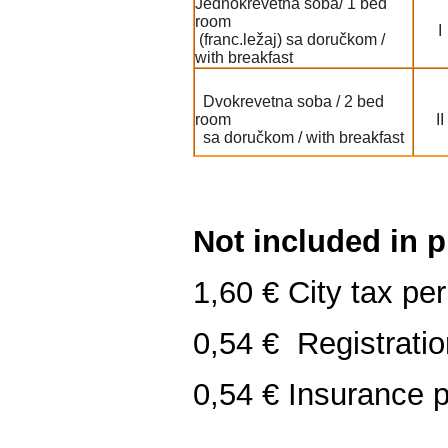
Jednokrevetna soba/ 1 bed
room
I
(franc.ležaj) sa doručkom /
with breakfast
Dvokrevetna soba / 2 bed
room
II
sa doručkom / with breakfast
Not included in p
1,60 € City tax pe
0,54 € Registrati
0,54 € Insurance p