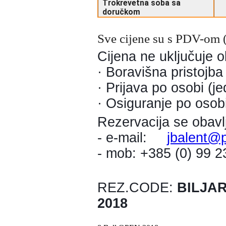
Trokrevetna soba sa
doručkom
Sve cijene su s PDV-om 
Cijena ne uključuje 
· Boravišna pristojba
· Prijava po osobi (j
· Osiguranje po osobi
Rezervacija se obavl
- e-mail:
jbalent@p
- mob: +385 (0) 99 
REZ.CODE:
BILJAR
2018