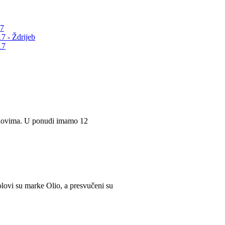
17
7 - Ždrijeb
17
stolovima. U ponudi imamo 12
tolovi su marke Olio, a presvučeni su