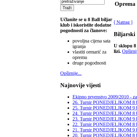
Oprema 
Učlanite se u 8 Ball biljar
[ Natrag ]
klub i iskoristite dodatne
pogodnosti za članove:
Biljarski
povoljna cijena sata
U sklopu 8 
igranja
lizi.
Opširnij
vlastiti ormarić za
opremu
druge pogodnosti
Opširnije...
Najnovije vijesti
Ekipno prvenstvo 2009/2010 - za
26. Turnir PONEDJELJKOM 8 b. 
25. Turnir PONEDJELJKOM 9 b. 
24. Turnir PONEDJELJKOM 8 b. 
23. Turnir PONEDJELJKOM 9 b. 
22. Turnir PONEDJELJKOM 8 b. 
21. Turnir PONEDJELJKOM 9 b. 
20. Turnir PONEDJELJKOM 8 b. 