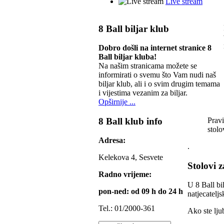
Live stream
8 Ball biljar klub
Dobro došli na internet stranice 8
Ball biljar kluba!
Na našim stranicama možete se
informirati o svemu što Vam nudi naš
biljar klub, ali i o svim drugim temama
i vijestima vezanim za biljar.
Opširnije ...
8 Ball klub info
Pravi
stolo
Adresa:
.
Kelekova 4, Sesvete
Stolovi z
Radno vrijeme:
U 8 Ball bi
pon-ned: od 09 h do 24 h
natjecatel
Tel.: 01/2000-361
Ako ste lju