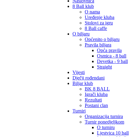
Naslovnica
8 Ball klub
O nama
Uređenje kluba
Stolovi za igru
8 Ball caffe
O biljaru
Općenito o biljaru
Pravila biljara
Opća pravila
Osmica - 8 ball
Devetka - 9 ball
Straight
Vijesti
Dječji rođendani
Biljar klub
BK 8 BALL
Igrači kluba
Rezultati
Postani clan
Turniri
Organizacija turnira
Turnir ponedjeljkom
O turniru
Ljestvica 10 ball