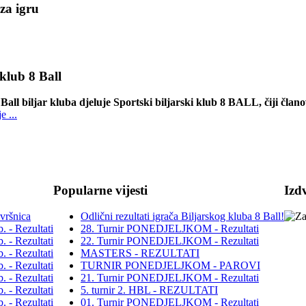
za igru
 klub 8 Ball
Ball biljar kluba djeluje Sportski biljarski klub 8 BALL, čiji člano
e ...
Popularne vijesti
Izdv
vršnica
Odlični rezultati igrača Biljarskog kluba 8 Ball!
- Rezultati
28. Turnir PONEDJELJKOM - Rezultati
- Rezultati
22. Turnir PONEDJELJKOM - Rezultati
- Rezultati
MASTERS - REZULTATI
- Rezultati
TURNIR PONEDJELJKOM - PAROVI
- Rezultati
21. Turnir PONEDJELJKOM - Rezultati
- Rezultati
5. turnir 2. HBL - REZULTATI
- Rezultati
01. Turnir PONEDJELJKOM - Rezultati