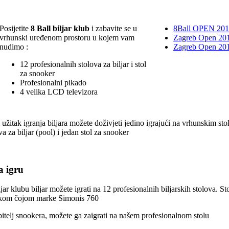
Posijetite
8 Ball biljar klub
i zabavite se u
8Ball OPEN 20
vrhunski uređenom prostoru u kojem vam
Zagreb Open 201
nudimo :
Zagreb Open 20
12 profesionalnih stolova za biljar i stol
za snooker
Profesionalni pikado
4 velika LCD televizora
 užitak igranja biljara možete doživjeti jedino igrajući na vrhunskim 
va za biljar (pool) i jedan stol za snooker
a igru
ljar klubu biljar možete igrati na 12 profesionalnih biljarskih stolova. S
jskom čojom marke Simonis 760
bitelj snookera, možete ga zaigrati na našem profesionalnom stolu