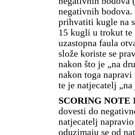
negativnih bodova 
negativnih bodova. 
prihvatiti kugle na s
15 kugli u trokut te 
uzastopna faula otv
slože koriste se pra
nakon što je „na dr
nakon toga napravi f
te je natjecatelj „n
SCORING NOTE
dovesti do negativn
natjecatelj napravi
oduzimaju se od nat