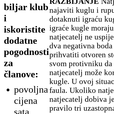
RAZBIJANJE
Natj
biljar klub
najaviti kuglu i rupu
i
dotaknuti igraću ku
igraće kugle moraju
iskoristite
natjecatelj ne uspij
dodatne
dva negativna boda 
pogodnosti
prihvatiti otvoren st
za
svom protivniku da
natjecatelj može kor
članove:
kugle. U ovoj situaci
povoljna
faula. Ukoliko natje
natjecatelj dobiva j
cijena
pravilo tri uzastopn
sata