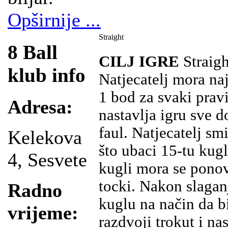
Opširnije ...
Straight
8 Ball
CILJ IGRE
Straigh
klub info
Natjecatelj mora naj
1 bod za svaki pravi
Adresa:
nastavlja igru sve 
faul. Natjecatelj sm
Kelekova
što ubaci 15-tu kugl
4, Sesvete
kugli mora se ponovo
tocki. Nakon slaganj
Radno
kuglu na način da b
vrijeme:
razdvoji trokut i nas