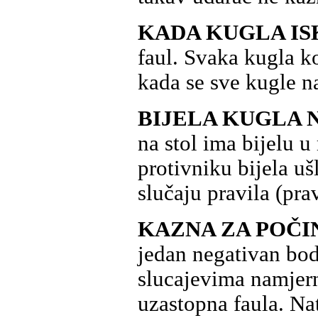
KADA KUGLA IS
faul. Svaka kugla ko
kada se sve kugle na
BIJELA KUGLA 
na stol ima bijelu u
protivniku bijela ušl
slučaju pravila (pravi
KAZNA ZA POČI
jedan negativan bod 
slucajevima namjerno
uzastopna faula. Nat