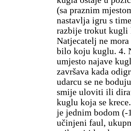
kugla ostaje u pozic
(sa praznim mjestom 
nastavlja igru s ti
razbije trokut kugli
Natjecatelj ne mora
bilo koju kuglu. 4. 
umjesto najave kugle
završava kada odigr
udarcu se ne boduju 
smije uloviti ili di
kuglu koja se krece.
je jednim bodom (-1
učinjeni faul, ukup