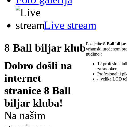
Live stream
Posijetite
8 Ball biljar
8 Ball biljar klub
vrhunski uređenom pr
nudimo :
Dobro došli na
12 profesionalnih
za snooker
Profesionalni pi
internet
4 velika LCD te
stranice 8 Ball
biljar kluba!
Na našim