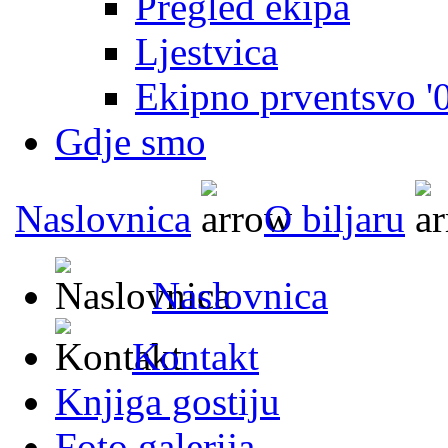
Pregled ekipa
Ljestvica
Ekipno prventsvo '
Gdje smo
Naslovnica
O biljaru
Naslovnica
Kontakt
Knjiga gostiju
Foto galerija