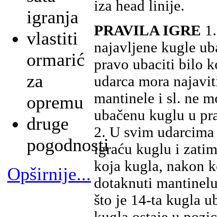
iza head linije.
igranja
PRAVILA IGRE
1.
vlastiti
najavljene kugle ub
ormarić
pravo ubaciti bilo k
za
udarca mora najavit
mantinele i sl. ne m
opremu
ubačenu kuglu u pra
druge
2. U svim udarcima 
pogodnosti
igraću kuglu i zatim
koja kugla, nakon k
Opširnije...
dotaknuti mantinelu
što je 14-ta kugla u