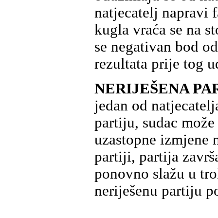
natjecatelj napravi 
kugla vraća se na st
se negativan bod o
rezultata prije tog u
NERIJEŠENA PA
jedan od natjecatel
partiju, sudac može 
uzastopne izmjene n
partiji, partija zav
ponovno slažu u trok
neriješenu partiju p