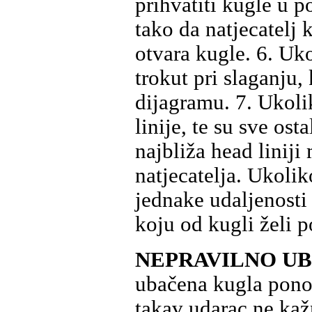
prihvatiti kugle u p
tako da natjecatelj 
otvara kugle. 6. Uko
trokut pri slaganju
dijagramu. 7. Ukoli
linije, te su sve ost
najbliža head linij
natjecatelja. Ukoliko
jednake udaljenosti 
koju od kugli želi 
NEPRAVILNO U
ubačena kugla ponov
takav udarac ne kaž