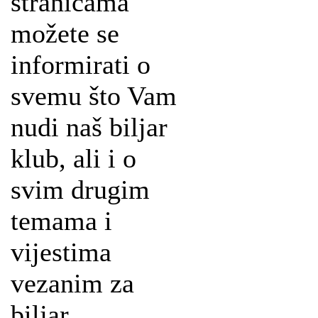
stranicama
možete se
informirati o
svemu što Vam
nudi naš biljar
klub, ali i o
svim drugim
temama i
vijestima
vezanim za
biljar.