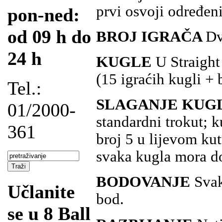
prvi osvoji određen
pon-ned:
od 09 h do
BROJ IGRAČA
Dv
24 h
KUGLE
U Straight
(15 igraćih kugli + 
Tel.:
SLAGANJE KUG
01/2000-
standardni trokut; 
361
broj 5 u lijevom kut
svaka kugla mora do
BODOVANJE
Svak
Učlanite
bod.
se u 8 Ball