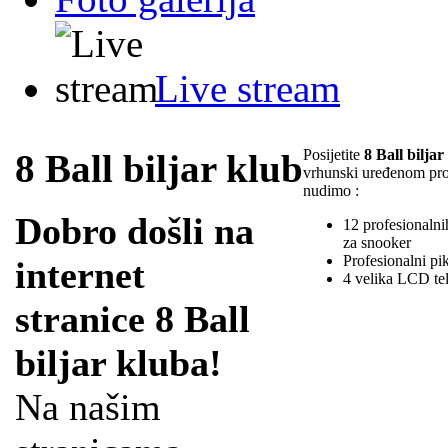
Live stream
Posijetite
8 Ball biljar
8 Ball biljar klub
vrhunski uređenom pr
nudimo :
Dobro došli na
12 profesionalnih
za snooker
Profesionalni pi
internet
4 velika LCD te
stranice 8 Ball
biljar kluba!
Na našim