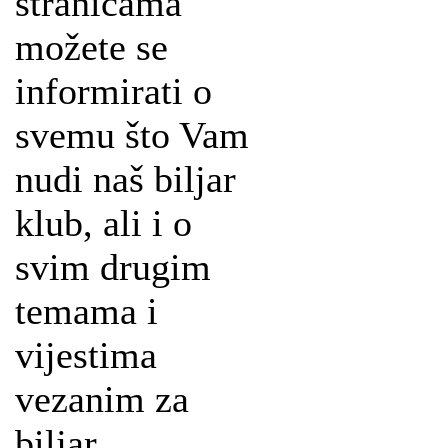
stranicama
možete se
informirati o
svemu što Vam
nudi naš biljar
klub, ali i o
svim drugim
temama i
vijestima
vezanim za
biljar.