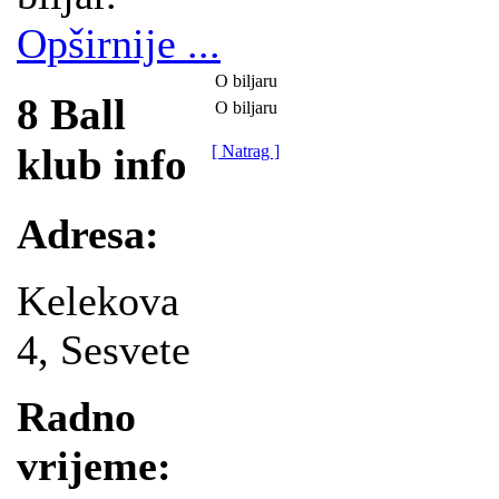
Opširnije ...
O biljaru
8 Ball
O biljaru
klub info
[ Natrag ]
Adresa:
Kelekova
4, Sesvete
Radno
vrijeme: