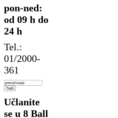
pon-ned:
od 09 h do
24 h
Tel.:
01/2000-
361
Učlanite
se u 8 Ball