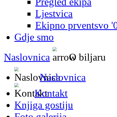
Pregled ekipa
Ljestvica
Ekipno prventsvo '
Gdje smo
Naslovnica
O biljaru
Naslovnica
Kontakt
Knjiga gostiju
Foto galerija