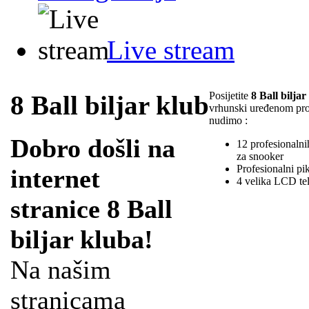
Live stream
Posijetite
8 Ball biljar
8 Ball biljar klub
vrhunski uređenom pr
nudimo :
Dobro došli na
12 profesionalnih
za snooker
Profesionalni pi
internet
4 velika LCD te
stranice 8 Ball
biljar kluba!
Na našim
stranicama