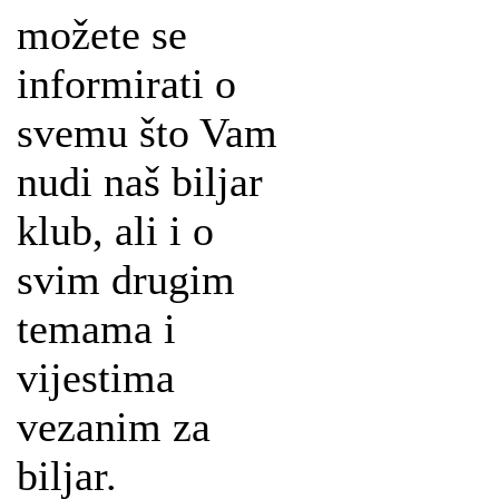
možete se
informirati o
svemu što Vam
nudi naš biljar
klub, ali i o
svim drugim
temama i
vijestima
vezanim za
biljar.