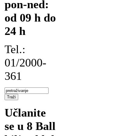
pon-ned:
od 09 h do
24 h
Tel.:
01/2000-
361
Učlanite
se u 8 Ball