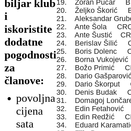
biljar klub
19. Zoran Pucar B
20. Željko Škorić 
i
21. Aleksandar Gr
22. Ante Šola CR
iskoristite
23. Ante Šustić C
dodatne
24. Berislav Šilić
25. Boris Dolenc 
pogodnosti
26. Borna Vukojev
za
27. Božo Primić 
28. Dario Gašparo
članove:
29. Dario Škorput
30. Denis Budak 
povoljna
31. Domagoj Lonč
32. Edin Fetahovi
cijena
33. Edin Redžić 
sata
34. Eduard Karama