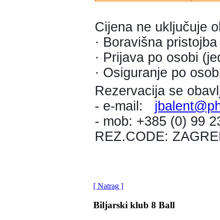
Cijena ne uključuje 
· Boravišna pristojba
· Prijava po osobi (j
· Osiguranje po osobi
Rezervacija se obavl
- e-mail:
jbalent@ph
- mob: +385 (0) 99 
REZ.CODE: ZAGRE
[ Natrag ]
Biljarski klub 8 Ball