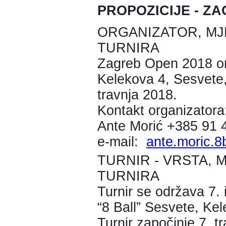
PROPOZICIJE - ZA
ORGANIZATOR, MJ
TURNIRA
Zagreb Open 2018 orga
Kelekova 4, Sesvete, 
travnja 2018.
Kontakt organizatora
Ante Morić +385 91 
e-mail:
ante.moric.8
TURNIR - VRSTA, 
TURNIRA
Turnir se održava 7. 
“8 Ball” Sesvete, Ke
Turnir započinje 7. t