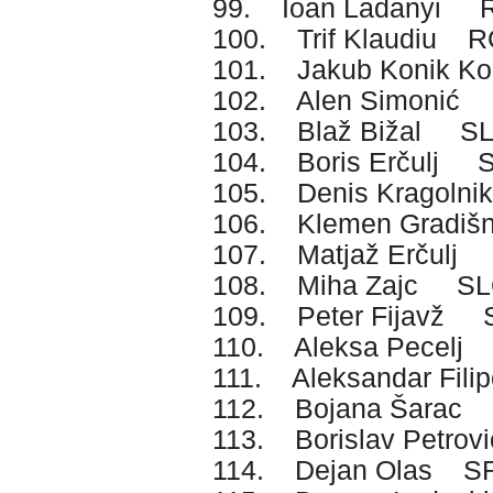
99. Ioan Ladanyi
100. Trif Klaudiu 
101. Jakub Konik K
102. Alen Simonić
103. Blaž Bižal S
104. Boris Erčulj 
105. Denis Kragoln
106. Klemen Gradi
107. Matjaž Erčulj
108. Miha Zajc S
109. Peter Fijavž 
110. Aleksa Pecel
111. Aleksandar Fil
112. Bojana Šarac
113. Borislav Petr
114. Dejan Olas S