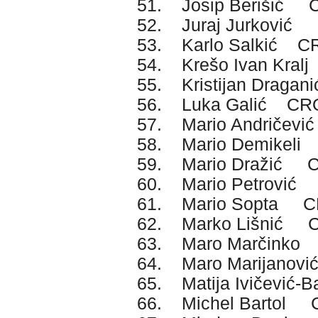
51. Josip Berišić 
52. Juraj Jurković
53. Karlo Salkić C
54. Krešo Ivan Kra
55. Kristijan Drag
56. Luka Galić CR
57. Mario Andričev
58. Mario Demikel
59. Mario Dražić 
60. Mario Petrovi
61. Mario Sopta 
62. Marko Lišnić 
63. Maro Marčink
64. Maro Marijano
65. Matija Ivičević
66. Michel Bartol