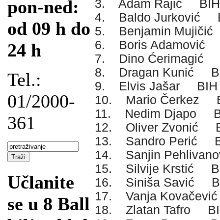
pon-ned:
3. Adam Rajić BIH
4. Baldo Jurković 
od 09 h do
5. Benjamin Mujiči
6. Boris Adamović
24 h
7. Dino Ćerimagić
8. Dragan Kunić B
Tel.:
9. Elvis Jašar BIH
01/2000-
10. Mario Čerkez 
11. Nedim Djapo B
361
12. Oliver Zvonić 
13. Sandro Perić 
14. Sanjin Pehlivan
15. Silvije Krstić B
Učlanite
16. Siniša Savić B
17. Vanja Kovačev
se u 8 Ball
18. Zlatan Tafro B