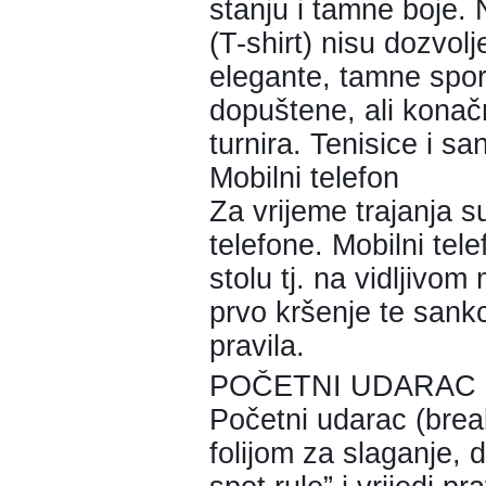
stanju i tamne boje. 
(T-shirt) nisu dozvolj
elegante, tamne spo
dopuštene, ali konač
turnira. Tenisice i s
Mobilni telefon
Za vrijeme trajanja su
telefone. Mobilni tele
stolu tj. na vidljivom
prvo kršenje te sank
pravila.
POČETNI UDARAC 
Početni udarac (brea
folijom za slaganje, 