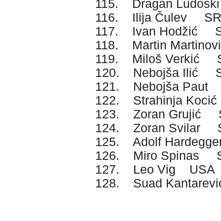
115. Dragan Ludos
116. Ilija Čulev S
117. Ivan Hodžić 
118. Martin Martin
119. Miloš Verkić
120. Nebojša Ilić 
121. Nebojša Pau
122. Strahinja Koc
123. Zoran Grujić
124. Zoran Svilar
125. Adolf Hardegg
126. Miro Spinas 
127. Leo Vig USA
128. Suad Kantare