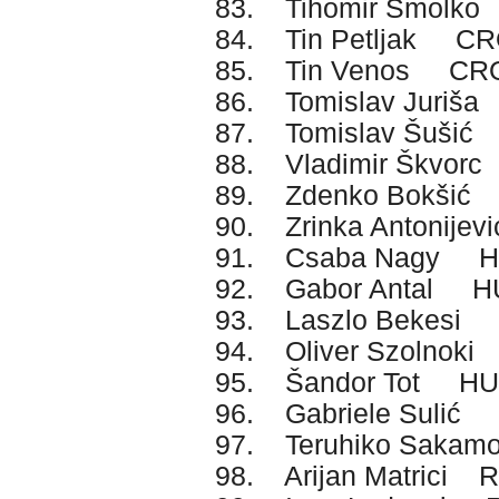
83. Tihomir Smolk
84. Tin Petljak C
85. Tin Venos CR
86. Tomislav Juri
87. Tomislav Šuši
88. Vladimir Škvo
89. Zdenko Bokši
90. Zrinka Antonije
91. Csaba Nagy 
92. Gabor Antal H
93. Laszlo Bekesi
94. Oliver Szolnok
95. Šandor Tot H
96. Gabriele Sulić 
97. Teruhiko Saka
98. Arijan Matrici 