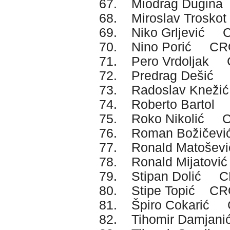
67. Miodrag Dugi
68. Miroslav Trosk
69. Niko Grljević 
70. Nino Porić CR
71. Pero Vrdoljak
72. Predrag Dešić
73. Radoslav Knež
74. Roberto Barto
75. Roko Nikolić 
76. Roman Božiče
77. Ronald Matoše
78. Ronald Mijatov
79. Stipan Dolić 
80. Stipe Topić C
81. Špiro Cokarić
82. Tihomir Damja