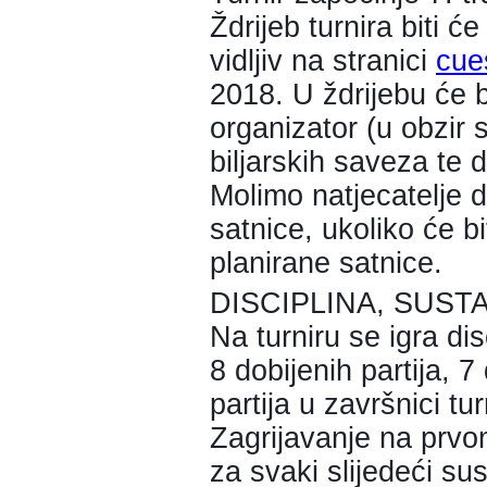
Ždrijeb turnira biti 
vidljiv na stranici
cue
2018. U ždrijebu će b
organizator (u obzir 
biljarskih saveza te 
Molimo natjecatelje 
satnice, ukoliko će bi
planirane satnice.
DISCIPLINA, SUST
Na turniru se igra dis
8 dobijenih partija, 
partija u završnici tu
Zagrijavanje na prvo
za svaki slijedeći sus