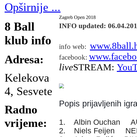
Opširnije ...
Zagreb Open 2018
8 Ball
INFO updated: 06.04.20
klub info
www.8ball.
info web:
www.facebo
Adresa:
facebook:
live
STREAM:
YouT
Kelekova
4, Sesvete
Popis prijavljenih igr
Radno
vrijeme:
1. Albin Ouchan A
2. Niels Feijen N