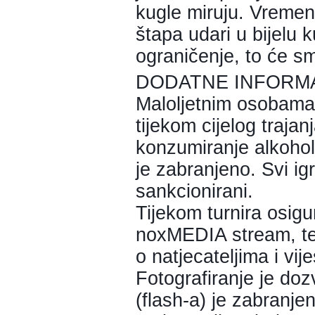
kugle miruju. Vremen
štapa udari u bijelu 
ograničenje, to će sm
DODATNE INFORM
Maloljetnim osobama
tijekom cijelog trajan
konzumiranje alkohola
je zabranjeno. Svi igr
sankcionirani.
Tijekom turnira osig
noxMEDIA stream, te 
o natjecateljima i vij
Fotografiranje je doz
(flash-a) je zabranje