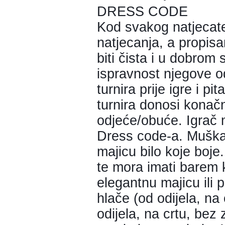
DRESS CODE
Kod svakog natjecatel
natjecanja, a propis
biti čista i u dobrom 
ispravnost njegove od
turnira prije igre i pi
turnira donosi konač
odjeće/obuće. Igrač m
Dress code-a. Muškar
majicu bilo koje boje
te mora imati barem 
elegantnu majicu ili p
hlače (od odijela, na
odijela, na crtu, bez