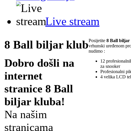
Live stream
Posijetite
8 Ball biljar
8 Ball biljar klub
vrhunski uređenom pr
nudimo :
Dobro došli na
12 profesionalnih
za snooker
Profesionalni pi
internet
4 velika LCD te
stranice 8 Ball
biljar kluba!
Na našim
stranicama