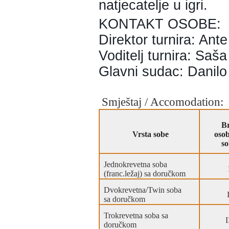
natjecatelje u igri.
KONTAKT OSOBE:
Direktor turnira: An
Voditelj turnira: Saš
Glavni sudac: Danilo
Smještaj / Accomodation:
Br
Vrsta sobe
oso
so
Jednokrevetna soba
(franc.ležaj) sa doručkom
Dvokrevetna/Twin soba
I
sa doručkom
Trokrevetna soba sa
I
doručkom