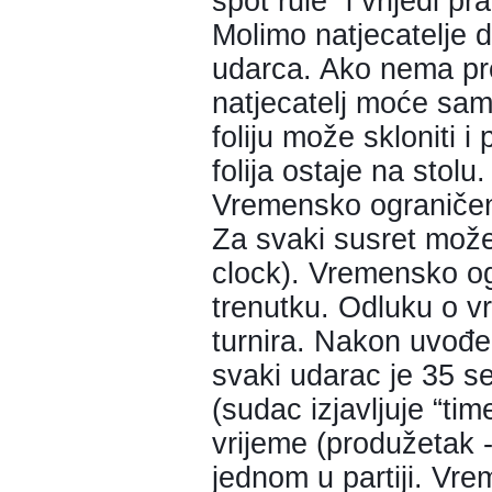
spot rule” i vrijedi pra
Molimo natjecatelje 
udarca. Ako nema prep
natjecatelj moće sam u
foliju može skloniti i
folija ostaje na stolu.
Vremensko ograničen
Za svaki susret može
clock). Vremensko og
trenutku. Odluku o v
turnira. Nakon uvođe
svaki udarac je 35 s
(sudac izjavljuje “tim
vrijeme (produžetak -
jednom u partiji. Vr