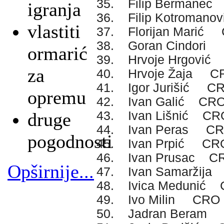
35. Filip Bermane
igranja
36. Filip Kotroman
vlastiti
37. Florijan Marić
38. Goran Cindori
ormarić
39. Hrvoje Hrgovi
za
40. Hrvoje Žaja C
41. Igor Jurišić C
opremu
42. Ivan Galić CR
43. Ivan Lišnić CR
druge
44. Ivan Peras C
pogodnosti
45. Ivan Prpić CR
46. Ivan Prusac C
Opširnije...
47. Ivan Samaržij
48. Ivica Medunić
49. Ivo Milin CRO
50. Jadran Beram