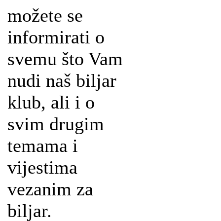
možete se
informirati o
svemu što Vam
nudi naš biljar
klub, ali i o
svim drugim
temama i
vijestima
vezanim za
biljar.