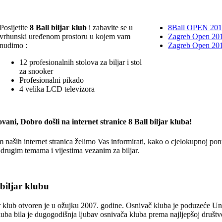
Posijetite
8 Ball biljar klub
i zabavite se u
8Ball OPEN 20
vrhunski uređenom prostoru u kojem vam
Zagreb Open 201
nudimo :
Zagreb Open 20
12 profesionalnih stolova za biljar i stol
za snooker
Profesionalni pikado
4 velika LCD televizora
vani, Dobro došli na internet stranice 8 Ball biljar kluba!
 naših internet stranica želimo Vas informirati, kako o cjelokupnoj ponu
drugim temama i vijestima vezanim za biljar.
 biljar klubu
ar klub otvoren je u ožujku 2007. godine. Osnivač kluba je poduzeće Uni
luba bila je dugogodišnja ljubav osnivača kluba prema najljepšoj društveno