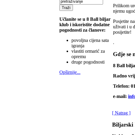
Prilikom ur
njemu ugodn
Učlanite se u 8 Ball biljar
Posjetite n
klub i iskoristite dodatne
uživati i u
pogodnosti za članove:
posijetite!
povoljna cijena sata
.
igranja
vlastiti ormarić za
Gdje se 
opremu
druge pogodnosti
8 Ball bilj
Opširnije...
Radno vrij
Telefon: 0
e-mail:
inf
[ Natrag ]
Biljarski