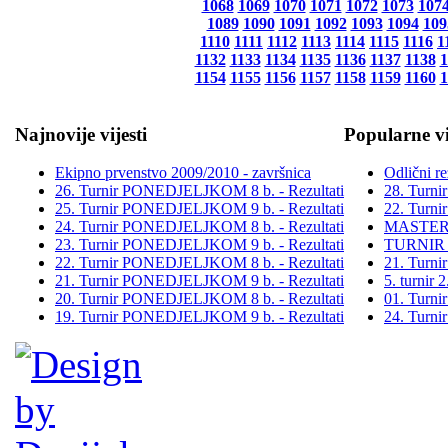
1068
1069
1070
1071
1072
1073
107
1089
1090
1091
1092
1093
1094
109
1110
1111
1112
1113
1114
1115
1116
1
1132
1133
1134
1135
1136
1137
1138
1
1154
1155
1156
1157
1158
1159
1160
1
Najnovije vijesti
Popularne vi
Ekipno prvenstvo 2009/2010 - završnica
Odlični re
26. Turnir PONEDJELJKOM 8 b. - Rezultati
28. Turn
25. Turnir PONEDJELJKOM 9 b. - Rezultati
22. Turn
24. Turnir PONEDJELJKOM 8 b. - Rezultati
MASTER
23. Turnir PONEDJELJKOM 9 b. - Rezultati
TURNIR
22. Turnir PONEDJELJKOM 8 b. - Rezultati
21. Turn
21. Turnir PONEDJELJKOM 9 b. - Rezultati
5. turni
20. Turnir PONEDJELJKOM 8 b. - Rezultati
01. Turn
19. Turnir PONEDJELJKOM 9 b. - Rezultati
24. Turn