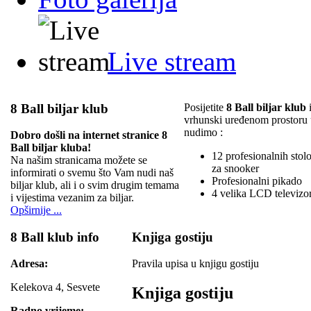
Live stream
8 Ball biljar klub
Posijetite
8 Ball biljar klub
i
vrhunski uređenom prostoru
nudimo :
Dobro došli na internet stranice 8
Ball biljar kluba!
12 profesionalnih stolov
Na našim stranicama možete se
za snooker
informirati o svemu što Vam nudi naš
Profesionalni pikado
biljar klub, ali i o svim drugim temama
4 velika LCD televizo
i vijestima vezanim za biljar.
Opširnije ...
8 Ball klub info
Knjiga gostiju
Adresa:
Pravila upisa u knjigu gostiju
Kelekova 4, Sesvete
Knjiga gostiju
Radno vrijeme: