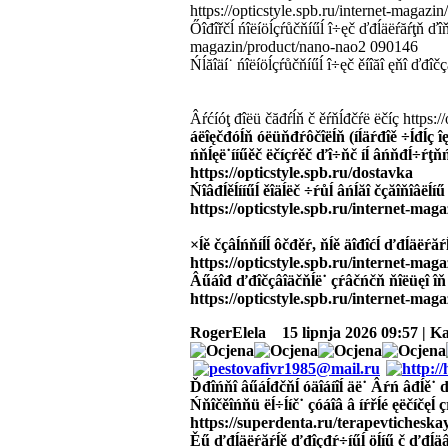
https://opticstyle.spb.ru/internet-magaz
Őîđîřčĺ ńîëíöĺçŕůčňíűĺ î÷ęč ďđĺäëŕăŕţň ďî
magazin/product/nano-nao2 090146
Ńĺăîäí˙ ńîëíöĺçŕůčňíűĺ î÷ęč ěíîăî ęňî ďđîčç
Âŕćíóţ đîëü čăđŕĺň č ěŕňĺđčŕë ëčíç https:
áëîęčđóĺň óëüňđŕôčîëĺň (íĺäŕđîě ÷ĺđĺç îęîí
ńňĺęë˙ííűěč ëčíçŕěč ďî÷ňč íĺ âńňđĺ÷ŕţňń˙
https://opticstyle.spb.ru/dostavka
Ńîâđĺěĺííűĺ ěîäĺëč ÷ŕůĺ âńĺăî čçăîňîâëĺ
https://opticstyle.spb.ru/internet-mag
×ĺě čçâĺńňíĺĺ ôčđěŕ, ňĺě äîđîćĺ ďđĺäëŕăŕ
https://opticstyle.spb.ru/internet-mag
Âűáîđ ďđîčçâîäčňĺë˙ çŕâčńčň ňîëüęî îň âŕ
https://opticstyle.spb.ru/internet-maga
RogerElela
15 lipnja 2026 09:57 | K
Ďđîńňî âűáĺđčňĺ óäîáíîĺ äë˙ Âŕń âđĺě˙ 
Ńňîčěîńňü ëĺ÷ĺíč˙ çóáîâ â íŕřĺé ęëčíčęĺ 
https://superdenta.ru/terapevticheska
Ěű ďđĺäëŕăŕĺě ďđîçđŕ÷íűĺ öĺíű č ďđĺäâŕ