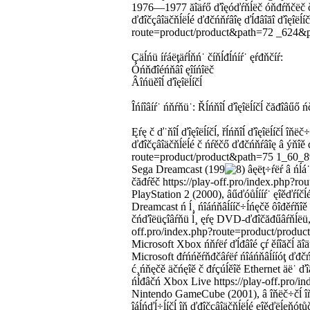
1976—1977 ăîäŕő ďîęóďŕňĺëč óňđŕňčëč číň
ďđîčçâîäčňĺëĺé ďđčńňŕâîę ďĺđâîăî ďîęîëĺíč
route=product/product&path=72 _624&
Çäĺńü íŕáëţäŕĺňń˙ číňĺđĺńíŕ˙ ęŕđňčíŕ:
Óńňđîéńňâî ęîíńîëč
Âîńüěîĺ ďîęîëĺíčĺ
Îńíîâíŕ˙ ńňŕňü˙: Řĺńňîĺ ďîęîëĺíčĺ čăđîâűő 
Ęŕę č ď˙ňîĺ ďîęîëĺíčĺ, řĺńňîĺ ďîęîëĺíčĺ îňë
ďđîčçâîäčňĺëĺé č ńŕěčő ďđčńňŕâîę â ýňîě ďî
route=product/product&path=75 1_60_
Sega Dreamcast (199
âęëţ÷ŕëŕ â ńĺá˙
čăđŕěč https://play-off.pro/index.php
PlayStation 2 (2000), âűďóůĺííŕ˙ ęîěďŕíčĺé
Dreamcast ń ĺ¸ ńîáńňâĺííč÷ĺńęčě ôîđěŕňî
čńďîëüçîâŕňü ĺ¸ ęŕę DVD-ďđîčăđűâŕňĺëü, č 
off.pro/index.php?route=product/prod
Microsoft Xbox ńňŕëŕ ďĺđâîé çŕ ěíîăčĺ ăîäű
Microsoft đŕńńěŕňđčâŕëŕ ńîáńňâĺííóţ ďđčń
ć¸ńňęčě äčńęîě č đŕçúĺěîě Ethernet äë˙ ďî
ńĺđâčń Xbox Live https://play-off.pro
Nintendo GameCube (2001), â îňëč÷čĺ îň ęî
îáĺńďĺ÷ĺíčĺ îň ďđîčçâîäčňĺëĺé ęîěďëĺęňó