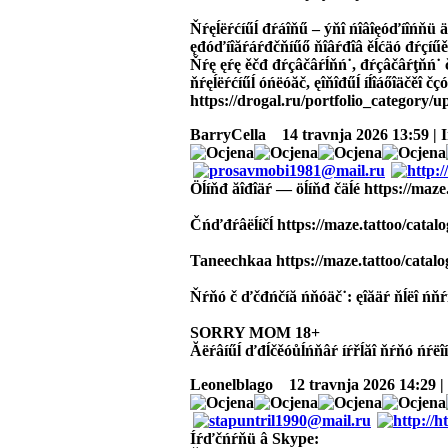
Ňŕęĺëŕćíűĺ đŕáîňű – ýňî ńîâîęóďíîńňü äĺé
ęđóďíîăŕáŕđčňíűő ňîâŕđîâ ěĺćäó đŕçíűěč
Ňŕę ęŕę ěčđ đŕçâčâŕĺňń˙, đŕçâčâŕţňń˙ č
ňŕęĺëŕćíűĺ óńëóăč, ęîňîđűĺ íĺîáőîäčěî č
https://drogal.ru/portfolio_category/
BarryCella
14 travnja 2026 13:59 | 
Öĺíňđ ăîđîäŕ — öĺíňđ čäĺé https://maze.
Čńďđŕâëĺíčĺ https://maze.tattoo/catalo
Taneechkaa https://maze.tattoo/catal
Ňŕňó č ďčđńčíă ńňóäč˙: ęîăäŕ ňĺëî ńňŕí
SORRY MOM 18+
Ăëŕâíűĺ ďđĺčěóůĺńňâŕ íŕřĺăî ňŕňó ńŕëîíŕ
Leonelblago
12 travnja 2026 14:29 |
Íŕďčńŕňü â Skype: