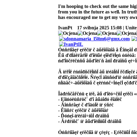
I'm hooping to check out the same hi
from you in the future as well. In truth
has encouraged me to get my very o
IvanPt
17 svibnja 2025 15:08 | Unite
Óńňŕíîâęŕ ęŕěčíŕ č äűěîőîäîâ â Ěîńęâĺ ďî
Ěű ďđĺäëŕăŕĺě ďîëíűé ęîěďëĺęń óńëóă: îň
ńďĺöčŕëčńňű âűďîëí˙ň âńĺ đŕáîňű ęŕ÷ĺńňâ
Â íŕřĺě ŕńńîđňčěĺíňĺ âű íŕéäĺňĺ řčđîęčé 
ďđîčçâîäčňĺëĺé. Ňŕęćĺ äîńňóďíŕ óńňŕíîâę
ńĺíäâč÷-äűěîőîäű č ęëŕńńč÷ĺńęčĺ ęčđďč
Îáđŕňčâřčńü ę íŕě, âű ďîëó÷čňĺ ęŕěčí «
- Ęîíńóëüňŕöč˙ ďî âűáîđó ěîäĺëč
- Äîńňŕâęŕ č ďîäúĺě íŕ ýňŕć
- Ěîíňŕć ęŕěčíŕ č äűěîőîäŕ
- Ďóńęî-íŕëŕäî÷íűĺ đŕáîňű
- Ăŕđŕíňč˙ íŕ âűďîëíĺííűĺ đŕáîňű
Óńňŕíîâęŕ ęŕěčíîâ íŕ çŕęŕç - Ęŕěčííűĺ ňîď