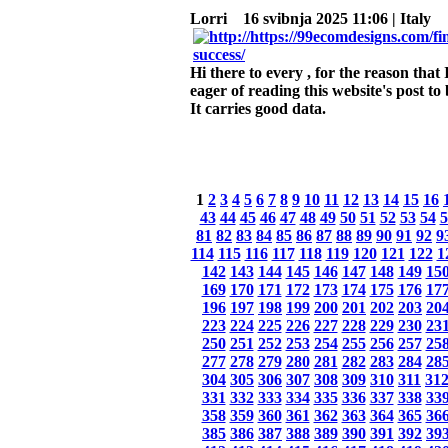
Lorri
16 svibnja 2025 11:06 | Italy
Hi there to every , for the reason that 
eager of reading this website's post to
It carries good data.
1
2
3
4
5
6
7
8
9
10
11
12
13
14
15
16
43
44
45
46
47
48
49
50
51
52
53
54
5
81
82
83
84
85
86
87
88
89
90
91
92
9
114
115
116
117
118
119
120
121
122
1
142
143
144
145
146
147
148
149
15
169
170
171
172
173
174
175
176
17
196
197
198
199
200
201
202
203
20
223
224
225
226
227
228
229
230
23
250
251
252
253
254
255
256
257
25
277
278
279
280
281
282
283
284
28
304
305
306
307
308
309
310
311
31
331
332
333
334
335
336
337
338
33
358
359
360
361
362
363
364
365
36
385
386
387
388
389
390
391
392
39