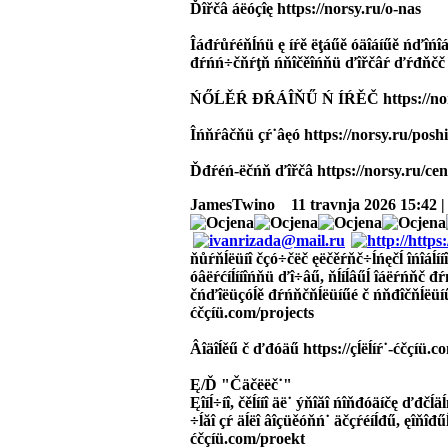
Ďîřčâ áëóçîę https://norsy.ru/o-nas
Îáđŕůŕéňĺńü ę íŕě ëţáűě óäîáíűě ńďîńîá
đŕńń÷čňŕţň ńňîčěîńňü ďîřčâŕ ďŕđňčč h
ŃŐĹĚŔ ĐŔÁÎŇŰ Ń ÍŔĚČ https://nors
Îńňŕâčňü çŕ˙âęó https://norsy.ru/posh
Ďđŕéń-ëčńň ďîřčâ https://norsy.ru/ce
JamesTwino
11 travnja 2026 15:42 
ňůŕňĺëüíî čçó÷čëč ęëčěŕňč÷ĺńęčĺ îńîáĺí
óâëŕćíĺííîńňü ďî÷âű, ňĺíĺâűĺ îáëŕńňč đŕń
čńďîëüçóĺě đŕńňčňĺëüíűé č ńňđîčňĺëüíűé
ćčçíü.com/projects
Âîäîĺěű č ďđóäű https://çĺëĺíŕ˙-ćčçíü.
Ę/Ď "Čäčëëč˙"
Ęîíĺ÷íî, čěĺííî äë˙ ýňîăî ńîňđóäíčę ďđčĺä
÷ĺăî çŕ äĺëî âîçüěóňń˙ äčçŕéíĺđű, ęîňîđűĺ
ćčçíü.com/proekt