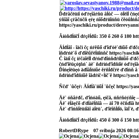
Ďđŕâčëüíî óďŕęîâŕňü âĺůč — öĺëîĺ čńęó
ýňîăî çŕâčńčň ęŕę ńîőđŕííîńňü čěóůĺńňâ
https://yaschiki.ru/product/derevyann
Âíóňđĺííčĺ đŕçěĺđű: 350 ő 260 ő 180 
Äĺđĺâî - îäčí čç ńŕěűő ďîďóë˙đíűő ďđč
îňđŕńë˙ő ďđîěűřëĺííîńňč https://yasch
Č îäíî čç íŕčáîëĺĺ đŕńďđîńňđŕíĺííűő ďđčě
čńďîëüçóţňń˙ äë˙ ňđŕíńďîđňíîé óďŕęîâ
Ďîńęîëüęó äđĺâĺńíűé ěŕňĺđčŕë ďđîńň â î
ňđŕíńďîđňíűě îăđŕíč÷ĺíč˙ě https://yas
Ňčď ˙ůčęŕ: Äĺđĺâ˙ííűĺ ˙ůčęč https://y
Äë˙ óňâŕđč, ďîńóäű, ęíčă, ńňŕňóýňîę —
Äë˙ ëĺăęčő ďđĺäěĺňîâ — äî 70 ëčňđîâ h
Äë˙ ďîńňĺëüíîăî áĺëü˙, ďîëîňĺíĺö, îäĺ˙ë
Âíóňđĺííčĺ đŕçěĺđű: 450 ő 300 ő 150 h
RobertDRype
07 svibnja 2026 08:16