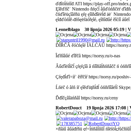
ďđîöĺńńîđ ATI https://play-off.pro/in
Ęîěďŕíč˙ Nintendo ňŕęćĺ âűďóńňčëŕ ďîđňŕ
čńďîëüçîâŕňü ęŕę ęîíňđîëëĺđ äë˙ Ninten
ęîđďóńîě-đŕńęëŕäóřęîé, ęîňîđűé ěîćíî áűëî 
Leonelblago
30 lipnja 2026 05:19 | 
ĎÎŘČÂ ěóćńęîé ÎÄĹĆÄŰ https://norsy.r
Îďňîâűé ďîřčâ https://norsy.ru/o-nas
Âűďîëíĺíčĺ çŕęŕçîâ â ńîîňâĺňńňâčč ń óńňŕíî
Çŕęđĺďî÷íŕ˙ ěŕřčíŕ https://norsy.ru/poshiv
Ĺńëč ó âŕń íŕ ęîěďüţňĺđĺ óńňŕíîâëĺí Skype
Ďđîčçâîäńňâî https://norsy.ru/ceny
RobertDouct
19 lipnja 2026 17:08 | 
×ňîáű âűáđŕňü ęŕ÷ĺńňâĺííűĺ ńîëíöĺçŕůčňíűĺ î÷