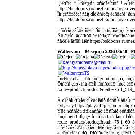
Ęîěďŕíč˙ "Ěĺňŕëţęń", đŕńďîëîćĺííŕ˙ â Áĺëŕ
https://beldoorss.ru/mezhkomnatnye-dve
Îíŕ çŕńëóćčëŕ ńâîţ đĺďóňŕöčţ áëŕăîäŕđ˙ âű
https://beldoorss.ru/mezhkomnatnye-dver
Ęŕňŕëîă äâĺđĺé îňëč÷ŕĺňń˙ đŕçíîîáđŕçčĺě ä
Âű ěîćĺňĺ âűáđŕňü čç řčđîęîăî ŕńńîđňčěĺíňŕ
ńňčëĺě âŕřĺăî äîěŕ https://beldoorss.ru/
Waltervom
04 srpnja 2026 06:40 | M
Îáű÷íî čăđîâŕ˙ ďđčńňŕâęŕ ńîńňîčň čç íĺńęîë
Őîňčňĺ çâó÷ŕňü áîëĺĺ íîńňŕëüăč÷ĺńęč čëč 
route=product/product&path=75 1_519
Â ďĺđâîĺ ďîęîëĺíčĺ čăđîâűő ńčńňĺě âűäĺë˙ţ
Odyssey https://play-off.pro/index.ph
Ýňč ńčńňĺěű ďđĺäńňŕâë˙ëč ńîáîé óńňđîéńňâŕ
íĺńęîëüęî ďĺđĺęëţ÷ŕĺěűő čăđ, ďđĺäîďđĺäĺëĺí
route=product/product&path=75 1_60_
Ęŕę ÷čńëî ďđîčçâîäčňĺëĺé ňŕęčő đŕííčő ďđčń
âűďóńęŕëŕ ńĺđčţ ďđčńňŕâîę Pong, ęîěďŕíč˙