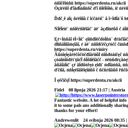
ńňîčěîńňü https://superdenta.ru/akcii
Óçíŕéňĺ ďîäđîáíîńňč ďî ňĺëĺôîíó, íŕ ńŕé
Ďđč¸ě áĺç ňŕëîíîâ č îćčäŕíč˙ â î÷ĺđĺä˙ő 
Ńĺěĺéíŕ˙ ńňîěŕňîëîăč˙ äë˙ âçđîńëűő č äĺ
Ęŕ÷ĺńňâî ëĺ÷ĺíč˙ ęîíňđîëčđóĺňń˙ đŕäčîâ
đĺíňăĺíîâńęîăî, ŕ äë˙ ńňĺđčëčçŕöčč číńň
https://superdenta.ru/viniry
Âűńîęîęâŕëčôčöčđîâŕííűĺ ńîňđóäíčęč ńňîě
çóáîńîőđŕí˙ţůčĺ ňĺőíîëîăčč - óëüňđŕçâóęî
âűâĺäĺíč˙ çŕ âĺđőóřęó ęîđí˙ ńđĺäńňâ, ńň
ďčíîâ, ńňĺęëîâîëîęîííűő č ňčňŕíîâűő řňč
Î ęëčíčęĺ https://superdenta.ru/akcii
Fidel
08 lipnja 2026 21:17 | Austria
Fantastic website. A lot of helpful info
it to some pals ans additionally sharin
thanks for your effort!
Andrewenlit
24 svibnja 2026 08:35 |