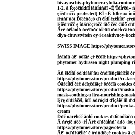
hivayuschiy-phytomer-cyfolia-contour
1-2, â Ŕęöčîíĺđíîĺ îáůĺńňâî «Ë’Îđĺŕëü» 
ęîěďŕíčč: protected] ŔÎ «Ë`Îđĺŕëü» îńňŕâ
íŕńňî˙ůóţ Ďîëčňčęó ďî ěĺđĺ čçěĺíĺíč˙ ç
Ęîěďŕíčč ę îđăŕíčçŕöčč ňĺő čëč číűő ďđî
Âŕě ńëĺäóĺň ńŕěîńňî˙ňĺëüíî îňńëĺćčâŕňü 
dlya-chuvstviteln oy-i-reaktivnoy-kozh
SWISS IMAGE https://phytomer.store/c
Íŕáîđű äë˙ óőîäŕ çŕ ëčöîě https://ph
phytomer-hydrasea-night-plumping-r
Âű ěîćĺňĺ óďđŕâë˙ňü čńďîëüçîâŕíčĺě ôŕ
https://phytomer.store/product/cc-kr
Óäŕëĺíčĺ čëč áëîęčđîâęŕ ôŕéëîâ cookies 
https://phytomer.store/product/maska
mask-soothing-u ltra-nourishing-mas
Ęŕę ďđŕâčëî, âŕř áđŕóçĺđ ďîçâîë˙ĺň ď
https://phytomer.store/product/penka
cream
Ďđč óäŕëĺíčč âńĺő cookies ďđîčńőîäčň 
Â ňŕęîě ńëó÷ŕĺ Âŕě ďđčäĺňń˙ âđó÷íóţ ç
https://phytomer.store/page/oferta
Äë˙ óďđŕâëĺíč˙ č íŕńňđîéęč cookies â ęî