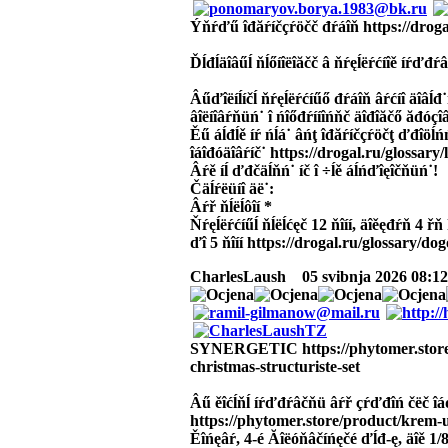
Ýňŕďű îđăŕíčçŕöčč đŕáîň https://droga
Ďĺđĺäîâűĺ ňĺőíîëîăčč â ňŕęĺëŕćíîě íŕďđŕâ
Âűďîëíĺíčĺ ňŕęĺëŕćíűő đŕáîň âŕćíî äîâĺđ
âîëíîâŕňüń˙ î ńîőđŕííîńňč äîđîăčő ăđóçî
Ěű áĺđĺě íŕ ńĺá˙ âńţ îđăŕíčçŕöčţ ďđîöĺ
îáîđóäîâŕíč˙ https://drogal.ru/glossary/l
Âŕě íĺ ďđčäĺňń˙ íč î ÷ĺě áĺńďîęîčňüń˙!
Čäĺŕëüíî äë˙:
Âŕř ňĺëĺôîí *
Ňŕęĺëŕćíűĺ ňĺëĺćęč 12 ňîíí, äîěęđŕň 4 
ďî 5 ňîíí https://drogal.ru/glossary/do
CharlesLaush
05 svibnja 2026 08:12 
SYNERGETIC https://phytomer.store/
christmas-structuriste-set
Âű ěîćĺňĺ íŕďđŕâčňü âŕř çŕďđîń čëč îá
https://phytomer.store/product/krem
Ěîńęâŕ, 4-é Ăîëóňâčíńęčé ďĺđ-ę, äîě 1