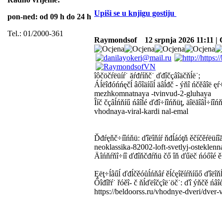
Upiši se u knjigu gostiju
pon-ned: od 09 h do 24 h
Tel.: 01/2000-361
Raymondsof
12 srpnja 2026 11:11 | 
îôčöčŕëüíŕ˙ ăŕđŕíňč˙ ďđîčçâîäčňĺë˙;
Áĺëîđóńńęčĺ âőîäíűĺ äâĺđč - ýňî ńčěâîë ęŕ
mezhkomnatnaya -tvinvud-2-gluhaya
Îíč čçâĺńňíű ńâîĺé ďđî÷íîńňüţ, äîëăîâĺ÷íî
vhodnaya-viral-kardi nal-emal
Ďđŕęňč÷íîńňü: ďîëîňíŕ ňđĺáóţň ěčíčěŕëüí
neoklassika-82002-loft-svetlyj-osteklenn
Äîńňŕňî÷íî ďđîňčđŕňü čő îň ďűëč ńóőîé ě˙ăę
Ęëţ÷ĺâűĺ ďđĺčěóůĺńňâŕ ěĺćęîěíŕňíűő ďîëîňĺí
Őîđîřŕ˙ řóěî- č ňĺďëîčçîë˙öč˙: ďî ýňčě ńâî
https://beldoorss.ru/vhodnye-dveri/dve