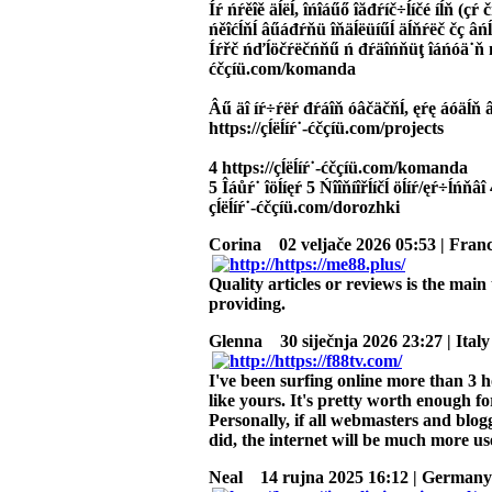
Íŕ ńŕěîě äĺëĺ, îńîáűő îăđŕíč÷ĺíčé íĺň (ç
ńěîćĺňĺ âűáđŕňü îňäĺëüíűĺ äĺňŕëč čç âńĺő
Íŕřč ńďĺöčŕëčńňű ń đŕäîńňüţ îáńóä˙ň ń 
ćčçíü.com/komanda
Âű äî íŕ÷ŕëŕ đŕáîň óâčäčňĺ, ęŕę áóäĺň 
https://çĺëĺíŕ˙-ćčçíü.com/projects
4 https://çĺëĺíŕ˙-ćčçíü.com/komanda
5 Îáůŕ˙ îöĺíęŕ 5 Ńîîňíîřĺíčĺ öĺíŕ/ęŕ÷ĺńňâ
çĺëĺíŕ˙-ćčçíü.com/dorozhki
Corina
02 veljače 2026 05:53 | Fran
Quality articles or reviews is the main t
providing.
Glenna
30 siječnja 2026 23:27 | Italy
I've been surfing online more than 3 ho
like yours. It's pretty worth enough fo
Personally, if all webmasters and blo
did, the internet will be much more us
Neal
14 rujna 2025 16:12 | Germany