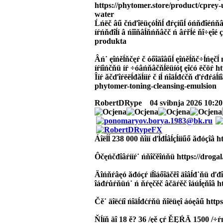
https://phytomer.store/product/cprey-
water
Ĺńëč âű čńďîëüçóĺňĺ đŕçíűĺ óńňđîéńňâŕ
íŕńňđîĺí â ńîîňâĺňńňâčč ń âŕřĺé ňî÷ęîé ç
produkta
Âń˙ ęîńěĺňčęŕ č óőîäîâűĺ ęîńěĺňč÷ĺńęčĺ
íŕíîńčňü íŕ ÷óâńňâčňĺëüíóţ ęîćó ëčöŕ ht
Îíŕ ăčďîŕëëĺđăĺííŕ č íĺ ńîäĺđćčň ďŕđŕáĺ
phytomer-toning-cleansing-emulsion
RobertDRype
04 svibnja 2026 10:20
Áîëĺĺ 238 000 ňîíí ďĺđĺâĺçĺííűő ăđóçîâ h
Ôčęńčđîâŕííŕ˙ ńňîčěîńňü https://droga
Äîńňŕâęó ăđóçŕ íĺîáőîäčěî äîâĺđ˙ňü ďđîâ
îáđŕůŕňüń˙ ń ňŕęčěč âčäŕěč îáúĺęňîâ h
Čě˙ äîëćíî ńîäĺđćŕňü ňîëüęî áóęâű http
Ňĺíň äî 18 ě? 36 /ęě çŕ ĚĘŔÄ 1500 /÷ŕ