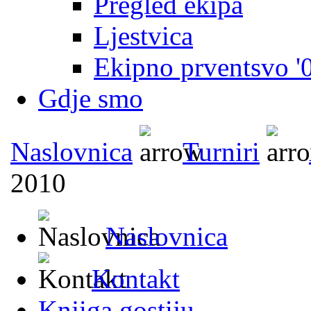
Pregled ekipa
Ljestvica
Ekipno prventsvo '
Gdje smo
Naslovnica
Turniri
2010
Naslovnica
Kontakt
Knjiga gostiju