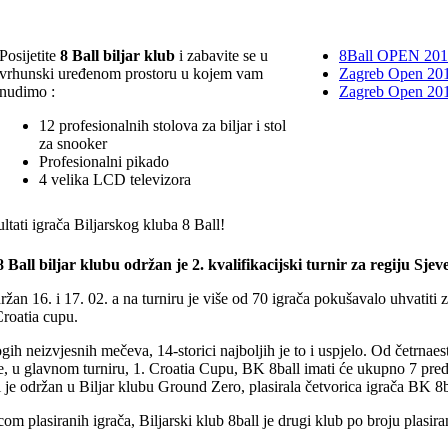
Posijetite
8 Ball biljar klub
i zabavite se u
8Ball OPEN 20
vrhunski uređenom prostoru u kojem vam
Zagreb Open 201
nudimo :
Zagreb Open 20
12 profesionalnih stolova za biljar i stol
za snooker
Profesionalni pikado
4 velika LCD televizora
ltati igrača Biljarskog kluba 8 Ball!
 Ball biljar klubu održan je 2. kvalifikacijski turnir za regiju Sjeve
držan 16. i 17. 02. a na turniru je više od 70 igrača pokušavalo uhvatiti
Croatia cupu.
h neizvjesnih mečeva, 14-storici najboljih je to i uspjelo. Od četrnaest
e, u glavnom turniru, 1. Croatia Cupu, BK 8ball imati će ukupno 7 pre
ji je održan u Biljar klubu Ground Zero, plasirala četvorica igrača BK 8b
m plasiranih igrača, Biljarski klub 8ball je drugi klub po broju plasiran