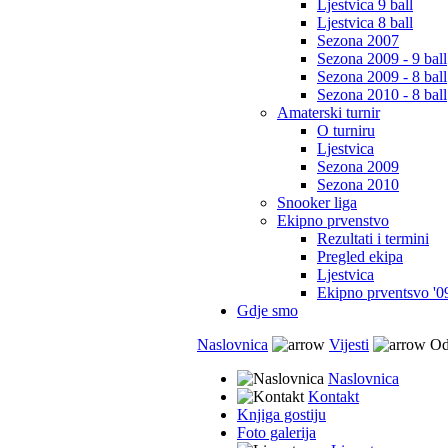
Ljestvica 9 ball
Ljestvica 8 ball
Sezona 2007
Sezona 2009 - 9 ball
Sezona 2009 - 8 ball
Sezona 2010 - 8 ball
Amaterski turnir
O turniru
Ljestvica
Sezona 2009
Sezona 2010
Snooker liga
Ekipno prvenstvo
Rezultati i termini
Pregled ekipa
Ljestvica
Ekipno prventsvo '0
Gdje smo
Naslovnica
Vijesti
Odl
Naslovnica
Kontakt
Knjiga gostiju
Foto galerija