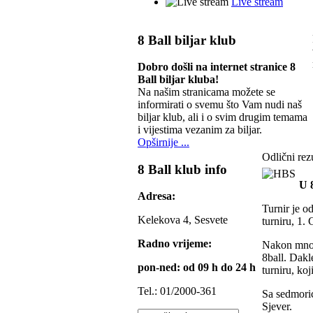
Live stream
8 Ball biljar klub
Dobro došli na internet stranice 8
Ball biljar kluba!
Na našim stranicama možete se
informirati o svemu što Vam nudi naš
biljar klub, ali i o svim drugim temama
i vijestima vezanim za biljar.
Opširnije ...
Odlični rezu
8 Ball klub info
U 8
Adresa:
Turnir je o
Kelekova 4, Sesvete
turniru, 1. 
Radno vrijeme:
Nakon mnogi
8ball. Dakl
pon-ned: od 09 h do 24 h
turniru, ko
Tel.: 01/2000-361
Sa sedmorico
Sjever.