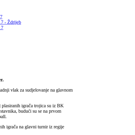
17
7 - Ždrijeb
17
r.
 zadnji vlak za sudjelovanje na glavnom
 plasiranih igrača trojica su iz BK
dstavnika, budući su se na prvom
all.
ih igrača na glavni turnir iz regije