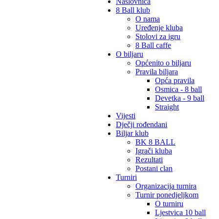
Naslovnica
8 Ball klub
O nama
Uređenje kluba
Stolovi za igru
8 Ball caffe
O biljaru
Općenito o biljaru
Pravila biljara
Opća pravila
Osmica - 8 ball
Devetka - 9 ball
Straight
Vijesti
Dječji rođendani
Biljar klub
BK 8 BALL
Igrači kluba
Rezultati
Postani clan
Turniri
Organizacija turnira
Turnir ponedjeljkom
O turniru
Ljestvica 10 ball