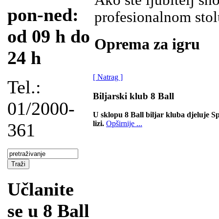
Ako ste ljubitelj sn
pon-ned:
profesionalnom stol
od 09 h do
Oprema za igru
24 h
[ Natrag ]
Tel.:
Biljarski klub 8 Ball
01/2000-
U sklopu 8 Ball biljar kluba djeluje Sp
lizi.
Opširnije ...
361
Učlanite
se u 8 Ball