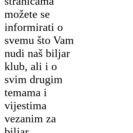
stranicama
možete se
informirati o
svemu što Vam
nudi naš biljar
klub, ali i o
svim drugim
temama i
vijestima
vezanim za
biljar.