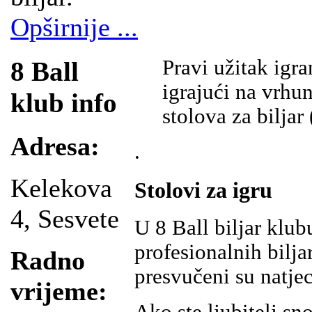
Opširnije ...
Pravi užitak igra
8 Ball
igrajući na vrh
klub info
stolova za biljar
Adresa:
.
Kelekova
Stolovi za igru
4, Sesvete
U 8 Ball biljar klub
profesionalnih bilja
Radno
presvučeni su natj
vrijeme: