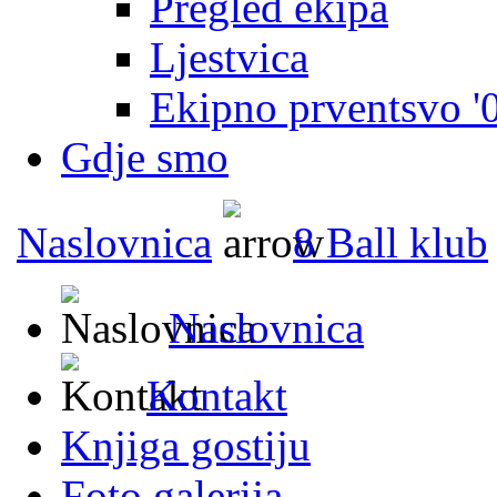
Pregled ekipa
Ljestvica
Ekipno prventsvo '
Gdje smo
Naslovnica
8 Ball klub
Naslovnica
Kontakt
Knjiga gostiju
Foto galerija