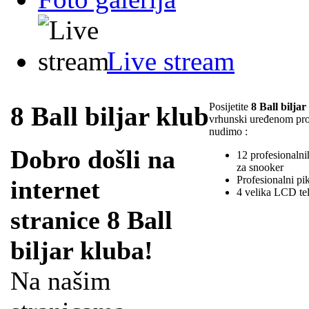
Live stream
Posijetite
8 Ball biljar
8 Ball biljar klub
vrhunski uređenom pr
nudimo :
Dobro došli na
12 profesionalnih
za snooker
Profesionalni pi
internet
4 velika LCD te
stranice 8 Ball
biljar kluba!
Na našim