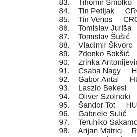
83. Tihomir Smolk
84. Tin Petljak C
85. Tin Venos CR
86. Tomislav Juri
87. Tomislav Šuši
88. Vladimir Škvo
89. Zdenko Bokši
90. Zrinka Antonije
91. Csaba Nagy 
92. Gabor Antal H
93. Laszlo Bekesi
94. Oliver Szolnok
95. Šandor Tot H
96. Gabriele Sulić 
97. Teruhiko Saka
98. Arijan Matrici 