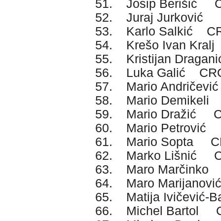
51. Josip Berišić 
52. Juraj Jurković
53. Karlo Salkić C
54. Krešo Ivan Kra
55. Kristijan Drag
56. Luka Galić CR
57. Mario Andričev
58. Mario Demikel
59. Mario Dražić 
60. Mario Petrovi
61. Mario Sopta 
62. Marko Lišnić 
63. Maro Marčink
64. Maro Marijano
65. Matija Ivičević
66. Michel Bartol