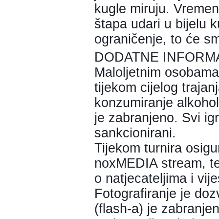
kugle miruju. Vremen
štapa udari u bijelu 
ograničenje, to će sm
DODATNE INFORM
Maloljetnim osobama
tijekom cijelog trajan
konzumiranje alkohola
je zabranjeno. Svi igr
sankcionirani.
Tijekom turnira osig
noxMEDIA stream, te 
o natjecateljima i vij
Fotografiranje je doz
(flash-a) je zabranje