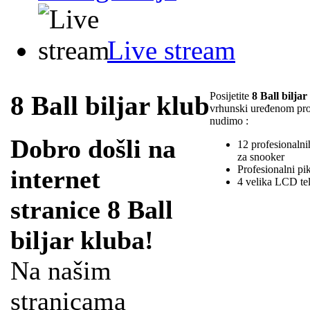
Live stream
Posijetite
8 Ball biljar
8 Ball biljar klub
vrhunski uređenom pr
nudimo :
Dobro došli na
12 profesionalnih
za snooker
Profesionalni pi
internet
4 velika LCD te
stranice 8 Ball
biljar kluba!
Na našim
stranicama