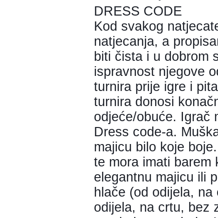
DRESS CODE
Kod svakog natjecatel
natjecanja, a propis
biti čista i u dobrom 
ispravnost njegove od
turnira prije igre i pi
turnira donosi konač
odjeće/obuće. Igrač m
Dress code-a. Muškar
majicu bilo koje boje
te mora imati barem 
elegantnu majicu ili p
hlače (od odijela, na
odijela, na crtu, bez