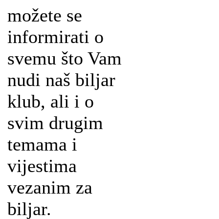
možete se
informirati o
svemu što Vam
nudi naš biljar
klub, ali i o
svim drugim
temama i
vijestima
vezanim za
biljar.