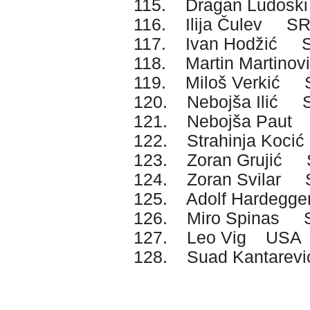
115. Dragan Ludos
116. Ilija Čulev S
117. Ivan Hodžić 
118. Martin Martin
119. Miloš Verkić
120. Nebojša Ilić 
121. Nebojša Pau
122. Strahinja Koc
123. Zoran Grujić
124. Zoran Svilar
125. Adolf Hardegg
126. Miro Spinas 
127. Leo Vig USA
128. Suad Kantare