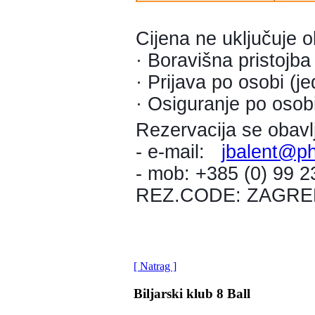
Cijena ne uključuje 
· Boravišna pristojba
· Prijava po osobi (j
· Osiguranje po osobi
Rezervacija se obavl
- e-mail:
jbalent@ph
- mob: +385 (0) 99 
REZ.CODE: ZAGRE
[ Natrag ]
Biljarski klub 8 Ball