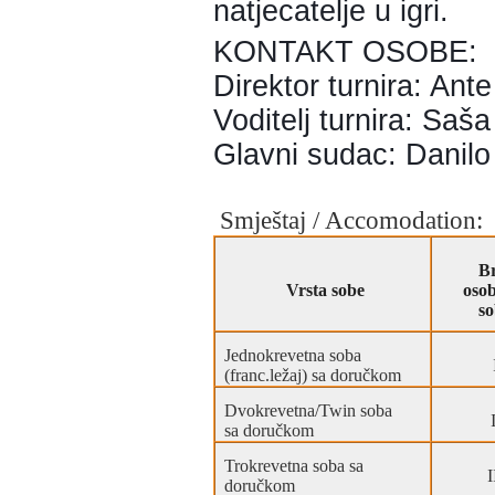
natjecatelje u igri.
KONTAKT OSOBE:
Direktor turnira: An
Voditelj turnira: Saš
Glavni sudac: Danilo
Smještaj / Accomodation:
Br
Vrsta sobe
oso
so
Jednokrevetna soba
(franc.ležaj) sa doručkom
Dvokrevetna/Twin soba
I
sa doručkom
Trokrevetna soba sa
I
doručkom