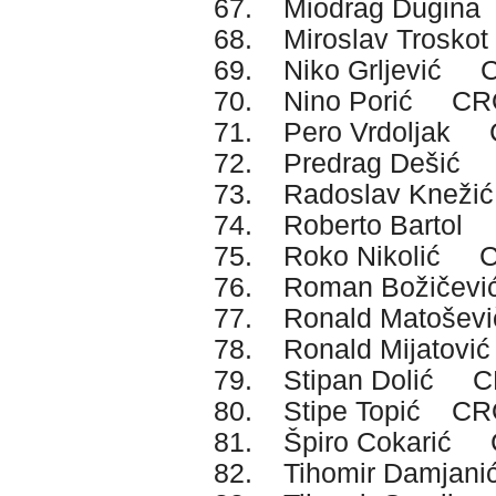
67. Miodrag Dugi
68. Miroslav Trosk
69. Niko Grljević 
70. Nino Porić CR
71. Pero Vrdoljak
72. Predrag Dešić
73. Radoslav Knež
74. Roberto Barto
75. Roko Nikolić 
76. Roman Božiče
77. Ronald Matoše
78. Ronald Mijatov
79. Stipan Dolić 
80. Stipe Topić C
81. Špiro Cokarić
82. Tihomir Damja