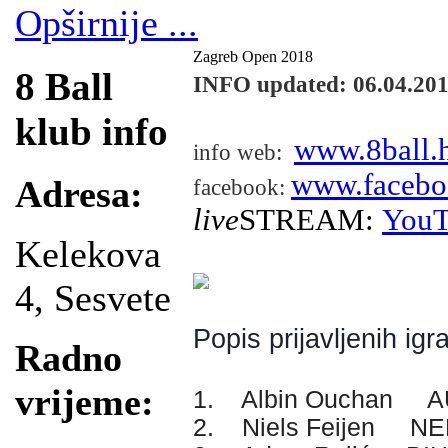
Opširnije ...
Zagreb Open 2018
8 Ball
INFO updated: 06.04.20
klub info
www.8ball.
info web:
www.facebo
Adresa:
facebook:
live
STREAM:
YouT
Kelekova
4, Sesvete
Popis prijavljenih igr
Radno
vrijeme:
1. Albin Ouchan A
2. Niels Feijen N