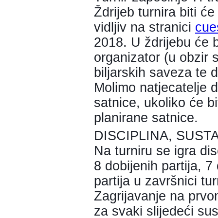
Ždrijeb turnira biti 
vidljiv na stranici
cue
2018. U ždrijebu će b
organizator (u obzir 
biljarskih saveza te 
Molimo natjecatelje 
satnice, ukoliko će bi
planirane satnice.
DISCIPLINA, SUST
Na turniru se igra dis
8 dobijenih partija, 
partija u završnici tu
Zagrijavanje na prvo
za svaki slijedeći sus