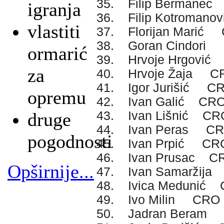
35. Filip Bermane
igranja
36. Filip Kotroman
vlastiti
37. Florijan Marić
38. Goran Cindori
ormarić
39. Hrvoje Hrgovi
za
40. Hrvoje Žaja C
41. Igor Jurišić C
opremu
42. Ivan Galić CR
43. Ivan Lišnić CR
druge
44. Ivan Peras C
pogodnosti
45. Ivan Prpić CR
46. Ivan Prusac C
Opširnije...
47. Ivan Samaržij
48. Ivica Medunić
49. Ivo Milin CRO
50. Jadran Beram