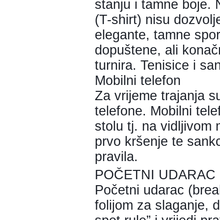
stanju i tamne boje. 
(T-shirt) nisu dozvolj
elegante, tamne spo
dopuštene, ali konač
turnira. Tenisice i s
Mobilni telefon
Za vrijeme trajanja su
telefone. Mobilni tele
stolu tj. na vidljivom
prvo kršenje te sank
pravila.
POČETNI UDARAC 
Početni udarac (brea
folijom za slaganje, 