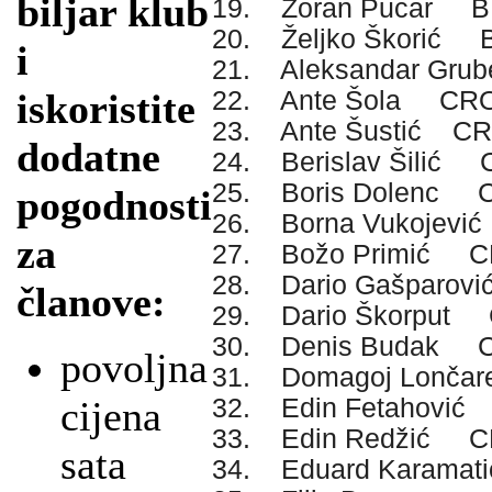
biljar klub
19. Zoran Pucar B
20. Željko Škorić 
i
21. Aleksandar Gr
22. Ante Šola CR
iskoristite
23. Ante Šustić C
dodatne
24. Berislav Šilić
25. Boris Dolenc 
pogodnosti
26. Borna Vukojev
za
27. Božo Primić 
28. Dario Gašparo
članove:
29. Dario Škorput
30. Denis Budak 
povoljna
31. Domagoj Lonč
32. Edin Fetahovi
cijena
33. Edin Redžić 
sata
34. Eduard Karama