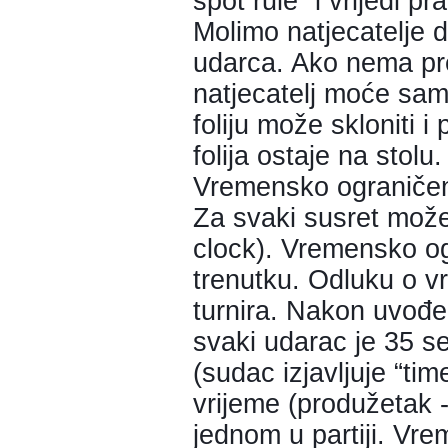
spot rule” i vrijedi pra
Molimo natjecatelje 
udarca. Ako nema prep
natjecatelj moće sam u
foliju može skloniti i
folija ostaje na stolu.
Vremensko ograničen
Za svaki susret može
clock). Vremensko og
trenutku. Odluku o v
turnira. Nakon uvođe
svaki udarac je 35 s
(sudac izjavljuje “tim
vrijeme (produžetak -
jednom u partiji. Vr