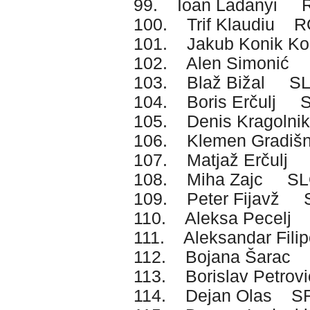
99. Ioan Ladanyi
100. Trif Klaudiu 
101. Jakub Konik K
102. Alen Simonić
103. Blaž Bižal S
104. Boris Erčulj 
105. Denis Kragoln
106. Klemen Gradi
107. Matjaž Erčulj
108. Miha Zajc S
109. Peter Fijavž 
110. Aleksa Pecel
111. Aleksandar Fil
112. Bojana Šarac
113. Borislav Petr
114. Dejan Olas S