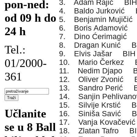
pon-ned:
3. Adam Rajić BIH
4. Baldo Jurković 
od 09 h do
5. Benjamin Mujiči
6. Boris Adamović
24 h
7. Dino Ćerimagić
8. Dragan Kunić B
Tel.:
9. Elvis Jašar BIH
01/2000-
10. Mario Čerkez 
11. Nedim Djapo B
361
12. Oliver Zvonić 
13. Sandro Perić 
14. Sanjin Pehlivan
15. Silvije Krstić B
Učlanite
16. Siniša Savić B
17. Vanja Kovačev
se u 8 Ball
18. Zlatan Tafro B