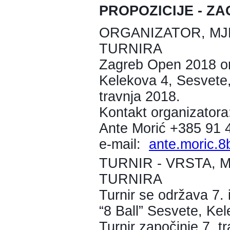
PROPOZICIJE - ZA
ORGANIZATOR, MJ
TURNIRA
Zagreb Open 2018 orga
Kelekova 4, Sesvete, 
travnja 2018.
Kontakt organizatora
Ante Morić +385 91 
e-mail:
ante.moric.8
TURNIR - VRSTA, 
TURNIRA
Turnir se održava 7. 
“8 Ball” Sesvete, Ke
Turnir započinje 7. t