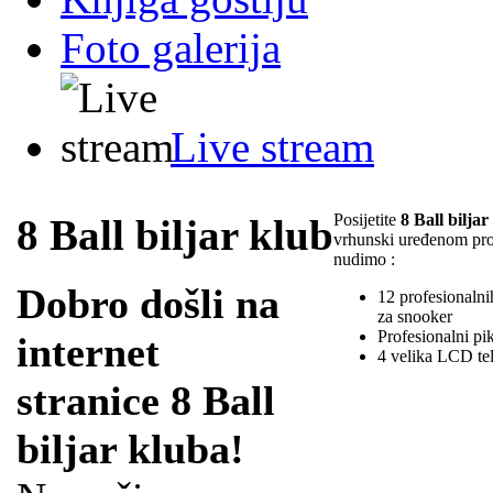
Foto galerija
Live stream
Posijetite
8 Ball biljar
8 Ball biljar klub
vrhunski uređenom pr
nudimo :
Dobro došli na
12 profesionalnih
za snooker
Profesionalni pi
internet
4 velika LCD te
stranice 8 Ball
biljar kluba!