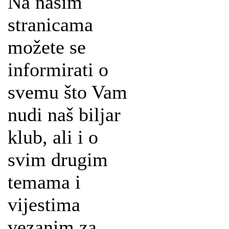
Na našim
stranicama
možete se
informirati o
svemu što Vam
nudi naš biljar
klub, ali i o
svim drugim
temama i
vijestima
vezanim za