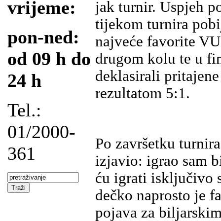
vrijeme:
jak turnir. Uspjeh p
tijekom turnira pobi
pon-ned:
najveće favorite 
od 09 h do
drugom kolu te u fi
deklasirali pritajen
24 h
rezultatom 5:1.
Tel.:
01/2000-
Po završetku turnira
361
izjavio: igrao sam 
ću igrati isključiv
dečko naprosto je fa
pojava za biljarskim