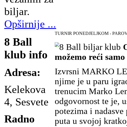
biljar.
Opširnije ...
TURNIR PONEDJELJKOM - PAROV
8 Ball
O
klub info
možemo reći samo 
Adresa:
Izvrsni MARKO LEMO
njime je u paru igr
Kelekova
trenucim Marko Lem
4, Sesvete
odgovornost te je, u
potezima i nadasve p
Radno
puta u svojoj kratkoj