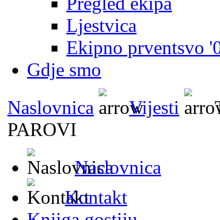
Pregled ekipa
Ljestvica
Ekipno prventsvo '
Gdje smo
Naslovnica
Vijesti
PAROVI
Naslovnica
Kontakt
Knjiga gostiju