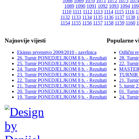
1068
1069
1070
1071
1072
1073
107
1089
1090
1091
1092
1093
1094
109
1110
1111
1112
1113
1114
1115
1116
1
1132
1133
1134
1135
1136
1137
1138
1
1154
1155
1156
1157
1158
1159
1160
1
Najnovije vijesti
Popularne vi
Ekipno prvenstvo 2009/2010 - završnica
Odlični re
26. Turnir PONEDJELJKOM 8 b. - Rezultati
28. Turn
25. Turnir PONEDJELJKOM 9 b. - Rezultati
22. Turn
24. Turnir PONEDJELJKOM 8 b. - Rezultati
MASTER
23. Turnir PONEDJELJKOM 9 b. - Rezultati
TURNIR
22. Turnir PONEDJELJKOM 8 b. - Rezultati
21. Turn
21. Turnir PONEDJELJKOM 9 b. - Rezultati
5. turni
20. Turnir PONEDJELJKOM 8 b. - Rezultati
01. Turn
19. Turnir PONEDJELJKOM 9 b. - Rezultati
24. Turn