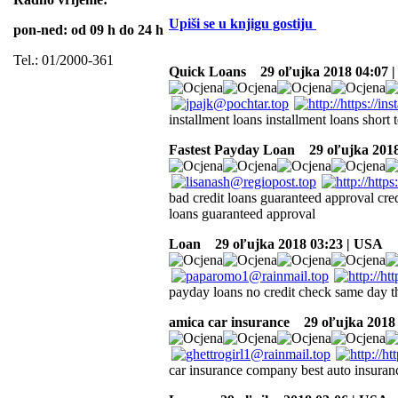
Upiši se u knjigu gostiju
pon-ned: od 09 h do 24 h
Tel.: 01/2000-361
Quick Loans
29 oľujka 2018 04:07 
installment loans installment loans short 
Fastest Payday Loan
29 oľujka 2018
bad credit loans guaranteed approval cred
loans guaranteed approval
Loan
29 oľujka 2018 03:23 | USA
payday loans no credit check same day th
amica car insurance
29 oľujka 2018 
car insurance company best auto insuran