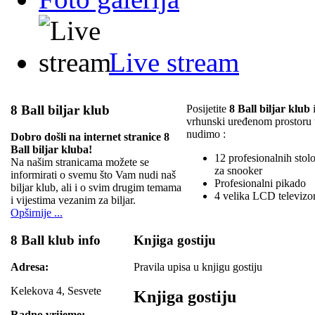
Live stream
8 Ball biljar klub
Posijetite
8 Ball biljar klub
i
vrhunski uređenom prostoru
nudimo :
Dobro došli na internet stranice 8
Ball biljar kluba!
12 profesionalnih stolov
Na našim stranicama možete se
za snooker
informirati o svemu što Vam nudi naš
Profesionalni pikado
biljar klub, ali i o svim drugim temama
4 velika LCD televizo
i vijestima vezanim za biljar.
Opširnije ...
8 Ball klub info
Knjiga gostiju
Adresa:
Pravila upisa u knjigu gostiju
Kelekova 4, Sesvete
Knjiga gostiju
Radno vrijeme: