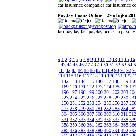
car insurance companies car insurance c
Payday Loans Online
29 oľujka 201
fast payday fast payday ace cash payday 
«
1
2
3
4
5
6
7
8
9
10
11
12
13
14
15
16
43
44
45
46
47
48
49
50
51
52
53
54
5
81
82
83
84
85
86
87
88
89
90
91
92
9
114
115
116
117
118
119
120
121
122
1
142
143
144
145
146
147
148
149
15
169
170
171
172
173
174
175
176
17
196
197
198
199
200
201
202
203
20
223
224
225
226
227
228
229
230
23
250
251
252
253
254
255
256
257
25
277
278
279
280
281
282
283
284
28
304
305
306
307
308
309
310
311
31
331
332
333
334
335
336
337
338
33
358
359
360
361
362
363
364
365
36
385
386
387
388
389
390
391
392
39
412
413
414
415
416
417
418
419
42