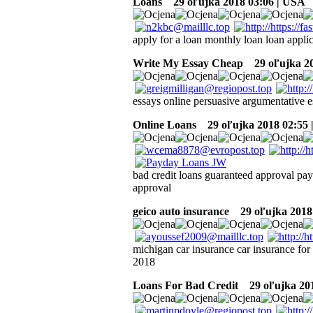
Loans
29 oľujka 2018 03:06 | USA
apply for a loan monthly loan loan applic
Write My Essay Cheap
29 oľujka 20
essays online persuasive argumentative es
Online Loans
29 oľujka 2018 02:55 
bad credit loans guaranteed approval payd
approval
geico auto insurance
29 oľujka 2018 
michigan car insurance car insurance fo
2018
Loans For Bad Credit
29 oľujka 201