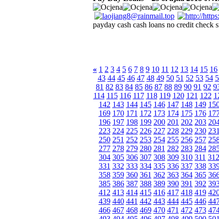
payday cash cash loans no credit check s
«
1
2
3
4
5
6
7
8
9
10
11
12
13
14
15
16
43
44
45
46
47
48
49
50
51
52
53
54
5
81
82
83
84
85
86
87
88
89
90
91
92
9
114
115
116
117
118
119
120
121
122
1
142
143
144
145
146
147
148
149
15
169
170
171
172
173
174
175
176
17
196
197
198
199
200
201
202
203
20
223
224
225
226
227
228
229
230
23
250
251
252
253
254
255
256
257
25
277
278
279
280
281
282
283
284
28
304
305
306
307
308
309
310
311
31
331
332
333
334
335
336
337
338
33
358
359
360
361
362
363
364
365
36
385
386
387
388
389
390
391
392
39
412
413
414
415
416
417
418
419
42
439
440
441
442
443
444
445
446
44
466
467
468
469
470
471
472
473
47
493
494
495
496
497
498
499
500
50