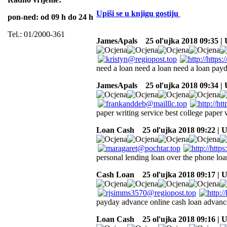
Upiši se u knjigu gostiju
pon-ned: od 09 h do 24 h
Tel.: 01/2000-361
JamesApals
25 oľujka 2018 09:35 |
need a loan need a loan need a loan payd
JamesApals
25 oľujka 2018 09:34 |
paper writing service best college paper 
Loan Cash
25 oľujka 2018 09:22 | 
personal lending loan over the phone loa
Cash Loan
25 oľujka 2018 09:17 | 
payday advance online cash loan advance
Loan Cash
25 oľujka 2018 09:16 | 