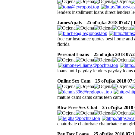
lenders installment loans direct lenders l
JamesApals
25 oľujka 2018 07:47 |
free car insurance quotes best home and 
florida
Personal Loans
25 oľujka 2018 07:2
loans until payday lenders payday loans 
Online Sex Cam
25 oľujka 2018 07:
mature cams cams cams teen cams
Bbw Free Sex Chat
25 oľujka 2018 
chaturbate chaturbate chaturbate cam girl
Pay Day Loans
25 oľujka 2018 07:1