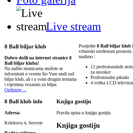
Live stream
8 Ball biljar klub
Posijetite
8 Ball biljar klub
i
vrhunski uređenom prostoru
nudimo :
Dobro došli na internet stranice 8
Ball biljar kluba!
12 profesionalnih stolov
Na našim stranicama možete se
za snooker
informirati o svemu što Vam nudi naš
Profesionalni pikado
biljar klub, ali i o svim drugim temama
4 velika LCD televizo
i vijestima vezanim za biljar.
Opširnije ...
8 Ball klub info
Knjiga gostiju
Adresa:
Pravila upisa u knjigu gostiju
Kelekova 4, Sesvete
Knjiga gostiju
Radno vrijeme: