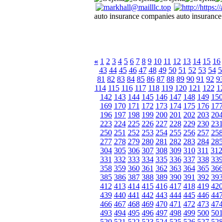
auto insurance companies auto insuranc
«
1
2
3
4
5
6
7
8
9
10
11
12
13
14
15
16
43
44
45
46
47
48
49
50
51
52
53
54
5
81
82
83
84
85
86
87
88
89
90
91
92
9
114
115
116
117
118
119
120
121
122
1
142
143
144
145
146
147
148
149
15
169
170
171
172
173
174
175
176
17
196
197
198
199
200
201
202
203
20
223
224
225
226
227
228
229
230
23
250
251
252
253
254
255
256
257
25
277
278
279
280
281
282
283
284
28
304
305
306
307
308
309
310
311
31
331
332
333
334
335
336
337
338
33
358
359
360
361
362
363
364
365
36
385
386
387
388
389
390
391
392
39
412
413
414
415
416
417
418
419
42
439
440
441
442
443
444
445
446
44
466
467
468
469
470
471
472
473
47
493
494
495
496
497
498
499
500
50
520
521
522
523
524
525
526
527
52