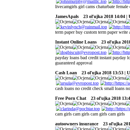
livecamgirls girl cams chaturbate female
JamesApals
23 oľujka 2018 14:04 |
term paper buy custom term paper write 
Instant Online Loans
23 oľujka 2018
payday loans bad credit instant payday l
guaranteed approval
Cash Loan
23 oľujka 2018 13:53 | 
cash loans no credit check small loans n
Free Porn Chat
23 oľujka 2018 13:4
cam girls cam girls cam girls cam girls
autoowners insurance
23 oľujka 201