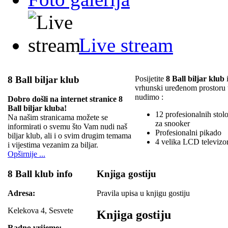
Live stream
8 Ball biljar klub
Posijetite
8 Ball biljar klub
i
vrhunski uređenom prostoru
nudimo :
Dobro došli na internet stranice 8
Ball biljar kluba!
12 profesionalnih stolov
Na našim stranicama možete se
za snooker
informirati o svemu što Vam nudi naš
Profesionalni pikado
biljar klub, ali i o svim drugim temama
4 velika LCD televizo
i vijestima vezanim za biljar.
Opširnije ...
8 Ball klub info
Knjiga gostiju
Adresa:
Pravila upisa u knjigu gostiju
Kelekova 4, Sesvete
Knjiga gostiju
Radno vrijeme: