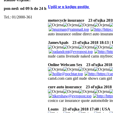
Upiši se u knjigu gostiju
pon-ned: od 09 h do 24 h
Tel.: 01/2000-361
motorcycle insurance
23 oľujka 2018
auto insurance online direct auto insura
JamesApals
23 oľujka 2018 18:13 |
nude cams livenude naked cams myfree
Online Webcam Sex
23 oľujka 2018 
cam4.com cam girl nude shows cam girl
cure auto insurance
23 oľujka 2018 
costco car insurance quote automobile in
Loans
23 oľujka 2018 17:40 | USA