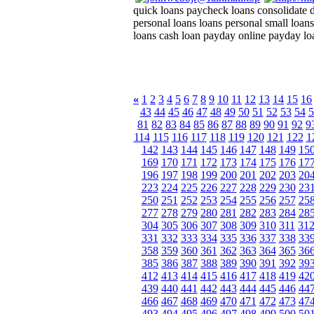
quick loans paycheck loans consolidate d
personal loans loans personal small loans
loans cash loan payday online payday l
«
1
2
3
4
5
6
7
8
9
10
11
12
13
14
15
16
43
44
45
46
47
48
49
50
51
52
53
54
5
81
82
83
84
85
86
87
88
89
90
91
92
9
114
115
116
117
118
119
120
121
122
1
142
143
144
145
146
147
148
149
15
169
170
171
172
173
174
175
176
17
196
197
198
199
200
201
202
203
20
223
224
225
226
227
228
229
230
23
250
251
252
253
254
255
256
257
25
277
278
279
280
281
282
283
284
28
304
305
306
307
308
309
310
311
31
331
332
333
334
335
336
337
338
33
358
359
360
361
362
363
364
365
36
385
386
387
388
389
390
391
392
39
412
413
414
415
416
417
418
419
42
439
440
441
442
443
444
445
446
44
466
467
468
469
470
471
472
473
47
493
494
495
496
497
498
499
500
50