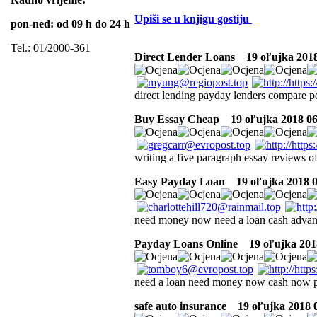
Upiši se u knjigu gostiju
pon-ned: od 09 h do 24 h
Tel.: 01/2000-361
Direct Lender Loans
19 oľujka 2018
direct lending payday lenders compare p
Buy Essay Cheap
19 oľujka 2018 06
writing a five paragraph essay reviews o
Easy Payday Loan
19 oľujka 2018 0
need money now need a loan cash advanc
Payday Loans Online
19 oľujka 201
need a loan need money now cash now p
safe auto insurance
19 oľujka 2018 0