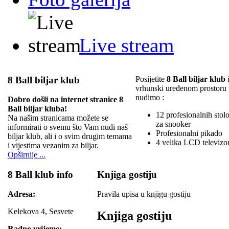
Live stream
8 Ball biljar klub
Posijetite
8 Ball biljar klub
i
vrhunski uređenom prostoru
nudimo :
Dobro došli na internet stranice 8
Ball biljar kluba!
12 profesionalnih stolov
Na našim stranicama možete se
za snooker
informirati o svemu što Vam nudi naš
Profesionalni pikado
biljar klub, ali i o svim drugim temama
4 velika LCD televizo
i vijestima vezanim za biljar.
Opširnije ...
8 Ball klub info
Knjiga gostiju
Adresa:
Pravila upisa u knjigu gostiju
Kelekova 4, Sesvete
Knjiga gostiju
Radno vrijeme: