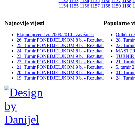
1132
1133
1134
1135
1136
1137
1138
1
1154
1155
1156
1157
1158
1159
1160
1
Najnovije vijesti
Popularne vi
Ekipno prvenstvo 2009/2010 - završnica
Odlični re
26. Turnir PONEDJELJKOM 8 b. - Rezultati
28. Turn
25. Turnir PONEDJELJKOM 9 b. - Rezultati
22. Turn
24. Turnir PONEDJELJKOM 8 b. - Rezultati
MASTER
23. Turnir PONEDJELJKOM 9 b. - Rezultati
TURNIR
22. Turnir PONEDJELJKOM 8 b. - Rezultati
21. Turn
21. Turnir PONEDJELJKOM 9 b. - Rezultati
5. turni
20. Turnir PONEDJELJKOM 8 b. - Rezultati
01. Turn
19. Turnir PONEDJELJKOM 9 b. - Rezultati
24. Turn