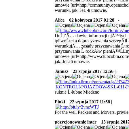
umowie [url=http://community.openschol
warunki, jak: JeĹ›li umowie.
Alice
02 kolovoza 2017 01:28 | -
DuĹĽÄ… dawka informacji ujÄ™tych u
tpliwoĹ›ci a doprecyzowania szczegĂł
warunkujÄ… zasady przyznawania Ĺ›ro
przyznawania Ĺ›rodkĂłw pieniÄ™ĹĽnych
umowie [url=http://www.clubcobra.com
jak: JeĹ›li umowie.
Janusz
23 srpnja 2017 12:56 | -
suknie Ĺ›lubne Miedzno
Pinki
22 srpnja 2017 11:58 |
For the well Packers and Movers, privile
pozycjonowanie inter
13 srpnja 2017 