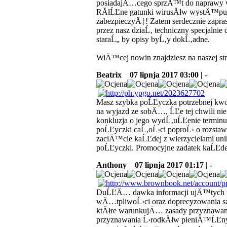
posiadajÄ…cego sprzÄ™t do naprawy 
RĂłĹĽne gatunki wirusĂłw wystÄ™pujÄ
zabezpieczyÄ‡! Zatem serdecznie zapra
przez nasz dziaĹ‚ techniczny specjalni
staraĹ„ by opisy byĹ‚y dokĹ‚adne.
WiÄ™cej nowin znajdziesz na naszej 
Beatrix
07 lipnja 2017 03:00 | -
Masz szybka poĹĽyczka potrzebnej kwot
na wyjazd ze sobÄ…, ĹĽe tej chwili 
konkluzja o jego wydĹ‚uĹĽenie terminu
poĹĽyczki caĹ‚oĹ›ci poproĹ› o rozstaw
zaciÄ™cie kaĹĽdej z wierzycielami unik
poĹĽyczki. Promocyjne zadatek kaĹĽ
Anthony
07 lipnja 2017 01:17 | -
DuĹĽÄ… dawka informacji ujÄ™tych um
wÄ…tpliwoĹ›ci oraz doprecyzowania s
ktĂłre warunkujÄ… zasady przyznawan
przyznawania Ĺ›rodkĂłw pieniÄ™ĹĽnych