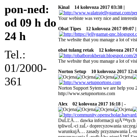
pon-ned:
Kinal
14 kolovoza 2017 03:38 |
Your webiste was very nice and interestin
od 09 h do
Obat Tipes
12 kolovoza 2017 09:07 |
24 h
The website that you manage a lot of vis
obat tulang retak
12 kolovoza 2017 0
Tel.:
The website that you manage a lot of vis
01/2000-
Norton Setup
10 kolovoza 2017 12:4
361
Norton Support Sytem we are help you 24*7
http://www.setupnortons.com
Alex
02 kolovoza 2017 16:18 | -
DuĹĽÄ… dawka informacji ujÄ™tych um
tpliwoĹ›ci zaĹ› doprecyzowania szcze
warunkujÄ… zasady przyznawania Ĺ›ro
przyznawania Ĺ›rodkĂłw pieniÄ™ĹĽnych