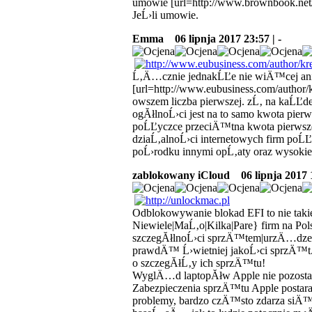
umowie [url=http://www.brownbook.net/a
JeĹ›li umowie.
Emma
06 lipnja 2017 23:57 | -
Ĺ‚Ä…cznie jednakĹĽe nie wiÄ™cej ani
[url=http://www.eubusiness.com/author/k
owszem liczba pierwszej. zĹ‚ na kaĹĽ
ogĂłlnoĹ›ci jest na to samo kwota pier
poĹĽyczce przeciÄ™tna kwota pierws
dziaĹ‚alnoĹ›ci internetowych firm po
poĹ›rodku innymi opĹ‚aty oraz wysokie
zablokowany iCloud
06 lipnja 2017 1
Odblokowywanie blokad EFI to nie tak
Niewiele|MaĹ‚o|Kilka|Pare} firm na 
szczegĂłlnoĹ›ci sprzÄ™tem|urzÄ…dzeni
prawdÄ™ Ĺ›wietniej jakoĹ›ci sprzÄ™t.
o szczegĂłĹ‚y ich sprzÄ™tu!
WyglÄ…d laptopĂłw Apple nie pozostawi
Zabezpieczenia sprzÄ™tu Apple postar
problemy, bardzo czÄ™sto zdarza siÄ™ 