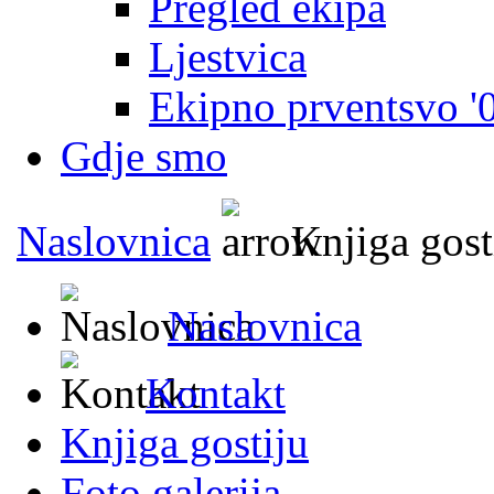
Pregled ekipa
Ljestvica
Ekipno prventsvo '
Gdje smo
Naslovnica
Knjiga gost
Naslovnica
Kontakt
Knjiga gostiju
Foto galerija