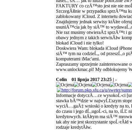
haseĹ‚ sÄ… jak to ludzie potocznie z
FAKTURY co czÄ™sto jest nie nie moĹ
SzczegĂłlnie w przypadku sprzÄ™tu kupi
zablokowany iCloud. Z internetu dowia
Znajdujemy jednak serwisy ktĂłre ofer
usuniÄ™cia jak by siÄ™ to wydawaĹ‚o
Nie raz musimy otwieraÄ‡ sprzÄ™t i g
obawy jednym z takich serwisĂłw kom
blokad iCloud i nie tylko!
Doskwiera Wam: blokada iCloud iPhone?
siÄ™ tym na codzieĹ„ od przeszĹ‚o pi
komputerami iMac'ami.
Zapraszamy uprzejmie zainteresowane o
www.unlockmac.pl! My odblokujemy W
Colin
01 lipnja 2017 23:25 | -
Informacje dotyczÄ…ce wysokoĹ›ci [url=
stawka bÄ™dzie w najwyĹĽszym stopniu
wyciÄ…gaÄ‡ wnioski o kredyty na to, k
do czasu i jego dĹ‚ugoĹ›ci, na to, iĹĽ 
kredytowych. ktĂłrym ma siÄ™ mrowie 
tak aby nie jest skorzystanie spoĹ›rĂłd
rodzaje kredytĂłw.