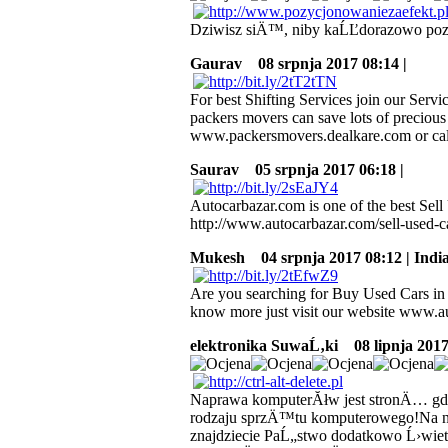
Dziwisz siÄ™, niby kaĹĽdorazowo po
Gaurav
08 srpnja 2017 08:14 |
For best Shifting Services join our Serv
packers movers can save lots of precious 
www.packersmovers.dealkare.com or ca
Saurav
05 srpnja 2017 06:18 |
Autocarbazar.com is one of the best Se
http://www.autocarbazar.com/sell-used-c
Mukesh
04 srpnja 2017 08:12 | Indi
Are you searching for Buy Used Cars in 
know more just visit our website www.a
elektronika SuwaĹ‚ki
08 lipnja 2017 
Naprawa komputerĂłw jest stronÄ… gd
rodzaju sprzÄ™tu komputerowego!Na na
znajdziecie PaĹ„stwo dodatkowo Ĺ›wiet