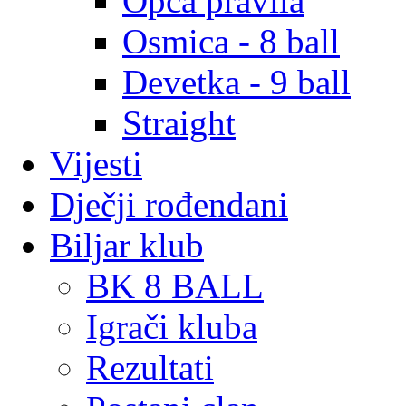
Opća pravila
Osmica - 8 ball
Devetka - 9 ball
Straight
Vijesti
Dječji rođendani
Biljar klub
BK 8 BALL
Igrači kluba
Rezultati