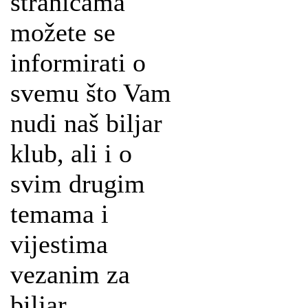
stranicama
možete se
informirati o
svemu što Vam
nudi naš biljar
klub, ali i o
svim drugim
temama i
vijestima
vezanim za
biljar.