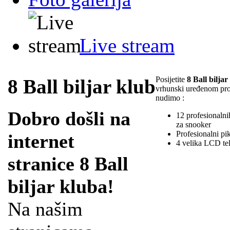
Live stream
Posijetite
8 Ball biljar
8 Ball biljar klub
vrhunski uređenom pr
nudimo :
Dobro došli na
12 profesionalnih
za snooker
Profesionalni pi
internet
4 velika LCD te
stranice 8 Ball
biljar kluba!
Na našim