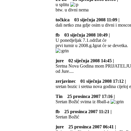
u splitu
btw. u divni nema
točkica
03 siječnja 2008 11:09 |
dali netko zna gdje osim u divni i mosc
fb
03 siječnja 2008 10:49 |
U ponedjeljak 7.1.održat će
prvi turnir u 2008.g.Igrat će se devetka.
jure
02 siječnja 2008 14:45 |
Sretna Nova Godina mom PRIJATELJU Tonći
od Jure....
zerjavinec
01 siječnja 2008 17:12 |
sretan bozic i sretna nova godina cijeloj 
Tin
25 prosinca 2007 17:16 |
Sretan Božić svima iz 8ball-a
fb
25 prosinca 2007 11:21 |
Sretan Božić
jure
25 prosinca 2007 06:41 |