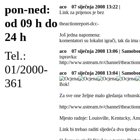
pon-ned:
aco
07 siječnja 2008 13:22 |
Link za prijenos je bez
od 09 h do
theactionreport-dcc-
24 h
Još jedna napomena:
komentatori su lokalni igrači, tak da ima 
aco
07 siječnja 2008 13:06 | Samobo
Tel.:
ispravka:
http://www.ustream.tv/channel/theactionr
01/2000-
aco
07 siječnja 2008 13:04 | Samobo
361
Bok!
Za sve one željne malo gledanja vrhunskog
http://www.ustream.tv/channel/theactionr
Mjesto radnje: Louisville, Kentucky, Am
Link bi trebao raditi sljedeća dva tjedna 