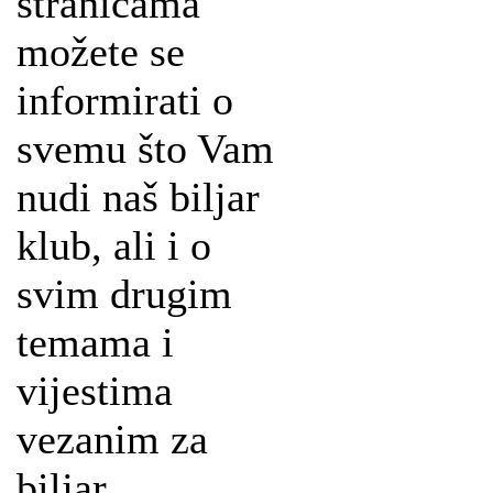
stranicama
možete se
informirati o
svemu što Vam
nudi naš biljar
klub, ali i o
svim drugim
temama i
vijestima
vezanim za
biljar.