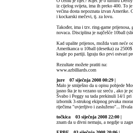
O čemu je riječ? Riječ je o turniru Derby 
iz cijelog svijeta, ima ih preko 400. To j
većina dosta nepoznata izvan Amerike. Osi
i kockarski mečevi, tj. za lovu.
Također, ima i tzv. ring-game prijenosa, 
novaca. Disciplina je najčešće 10ball (sl
Kad upalite prijenos, možda vam neće od
Amerikanca u 10ball (desetka) za 2500$
kugle po partiji. Igraju tko prvi ostvari p
Rezultate možete pratiti na:
www.azbilliards.com
jure
07 siječnja 2008 00:29 |
Malo je smiješno da u opisu pobjede Mos
jasno šta je tu vezano uz sreću , ako je p
Švabo i Peggy su tada prekinuli 14/1 pri 
izbornik 3-strukog ekipnog prvaka moram r
riječima "uvjerljivo i zasluženo"... Hvala
točkica
03 siječnja 2008 22:00 |
znam da u divni nemaju, a negdje u zagre
EPBF
03 siječnja 2008 20:06 |