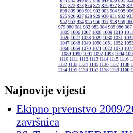
844
845
846
847
848
849
850
851
85
871
872
873
874
875
876
877
878
87
898
899
900
901
902
903
904
905
90
925
926
927
928
929
930
931
932
93
952
953
954
955
956
957
958
959
96
979
980
981
982
983
984
985
986
987
1005
1006
1007
1008
1009
1010
101
1026
1027
1028
1029
1030
1031
103
1047
1048
1049
1050
1051
1052
105
1068
1069
1070
1071
1072
1073
107
1089
1090
1091
1092
1093
1094
109
1110
1111
1112
1113
1114
1115
1116
1
1132
1133
1134
1135
1136
1137
1138
1
1154
1155
1156
1157
1158
1159
1160
1
Najnovije vijesti
Ekipno prvenstvo 2009/2
završnica