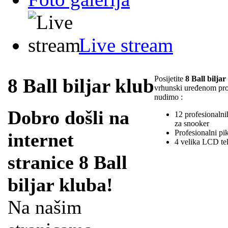
Live stream
Posijetite
8 Ball biljar
8 Ball biljar klub
vrhunski uređenom pr
nudimo :
Dobro došli na
12 profesionalnih
za snooker
Profesionalni pi
internet
4 velika LCD te
stranice 8 Ball
biljar kluba!
Na našim