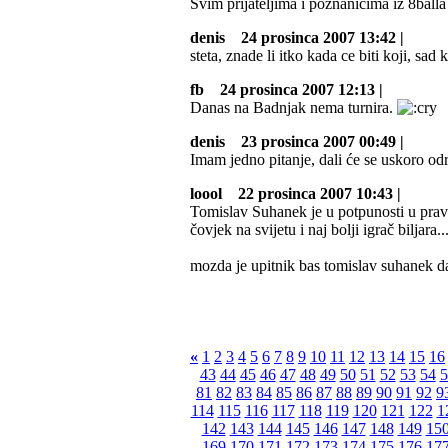
Svim prijateljima i poznanicima iz 8balla
denis
24 prosinca 2007 13:42 |
steta, znade li itko kada ce biti koji, 
fb
24 prosinca 2007 12:13 |
Danas na Badnjak nema turnira.
denis
23 prosinca 2007 00:49 |
Imam jedno pitanje, dali će se uskoro odr
loool
22 prosinca 2007 10:43 |
Tomislav Suhanek je u potpunosti u pravu 
čovjek na svijetu i naj bolji igrač biljara...
mozda je upitnik bas tomislav suhanek daj
«
1
2
3
4
5
6
7
8
9
10
11
12
13
14
15
16
43
44
45
46
47
48
49
50
51
52
53
54
5
81
82
83
84
85
86
87
88
89
90
91
92
9
114
115
116
117
118
119
120
121
122
1
142
143
144
145
146
147
148
149
15
169
170
171
172
173
174
175
176
17