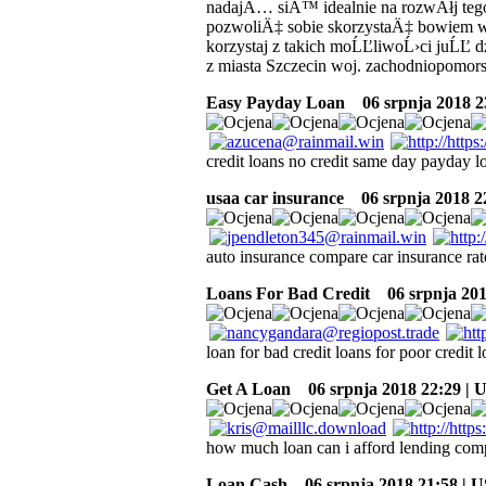
nadajÄ… siÄ™ idealnie na rozwĂłj tego
pozwoliÄ‡ sobie skorzystaÄ‡ bowiem wa
korzystaj z takich moĹĽliwoĹ›ci juĹĽ d
z miasta Szczecin woj. zachodniopomors
Easy Payday Loan
06 srpnja 2018 2
credit loans no credit same day payday l
usaa car insurance
06 srpnja 2018 2
auto insurance compare car insurance rat
Loans For Bad Credit
06 srpnja 201
loan for bad credit loans for poor credit 
Get A Loan
06 srpnja 2018 22:29 | 
how much loan can i afford lending comp
Loan Cash
06 srpnja 2018 21:58 | 