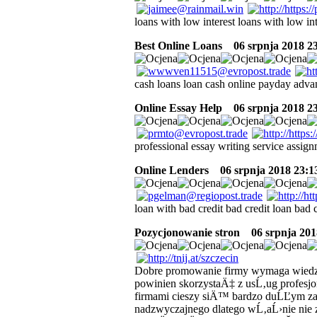
loans with low interest loans with low i
Best Online Loans
06 srpnja 2018 23
cash loans loan cash online payday adv
Online Essay Help
06 srpnja 2018 23
professional essay writing service assign
Online Lenders
06 srpnja 2018 23:1
loan with bad credit bad credit loan bad c
Pozycjonowanie stron
06 srpnja 2018
Dobre promowanie firmy wymaga wiedz
powinien skorzystaÄ‡ z usĹ‚ug profesj
firmami cieszy siÄ™ bardzo duĹĽym za
nadzwyczajnego dlatego wĹ‚aĹ›nie nie z