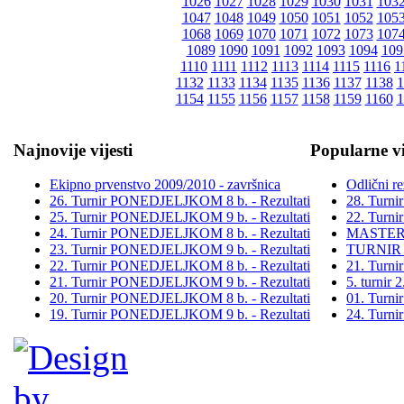
1026
1027
1028
1029
1030
1031
103
1047
1048
1049
1050
1051
1052
105
1068
1069
1070
1071
1072
1073
107
1089
1090
1091
1092
1093
1094
109
1110
1111
1112
1113
1114
1115
1116
1
1132
1133
1134
1135
1136
1137
1138
1
1154
1155
1156
1157
1158
1159
1160
1
Najnovije vijesti
Popularne vi
Ekipno prvenstvo 2009/2010 - završnica
Odlični re
26. Turnir PONEDJELJKOM 8 b. - Rezultati
28. Turn
25. Turnir PONEDJELJKOM 9 b. - Rezultati
22. Turn
24. Turnir PONEDJELJKOM 8 b. - Rezultati
MASTER
23. Turnir PONEDJELJKOM 9 b. - Rezultati
TURNIR
22. Turnir PONEDJELJKOM 8 b. - Rezultati
21. Turn
21. Turnir PONEDJELJKOM 9 b. - Rezultati
5. turni
20. Turnir PONEDJELJKOM 8 b. - Rezultati
01. Turn
19. Turnir PONEDJELJKOM 9 b. - Rezultati
24. Turn