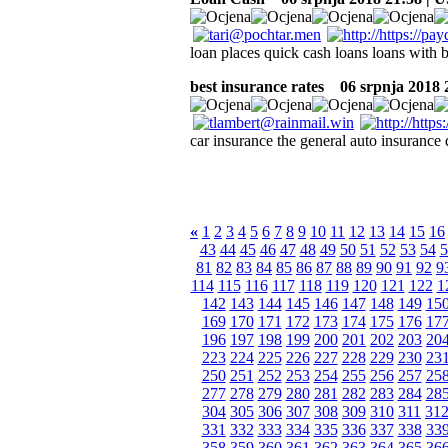
loan places quick cash loans loans with b
best insurance rates
06 srpnja 2018 
car insurance the general auto insurance
«
1
2
3
4
5
6
7
8
9
10
11
12
13
14
15
16
43
44
45
46
47
48
49
50
51
52
53
54
5
81
82
83
84
85
86
87
88
89
90
91
92
9
114
115
116
117
118
119
120
121
122
1
142
143
144
145
146
147
148
149
15
169
170
171
172
173
174
175
176
17
196
197
198
199
200
201
202
203
20
223
224
225
226
227
228
229
230
23
250
251
252
253
254
255
256
257
25
277
278
279
280
281
282
283
284
28
304
305
306
307
308
309
310
311
31
331
332
333
334
335
336
337
338
33
358
359
360
361
362
363
364
365
36