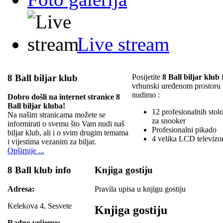
Live stream
8 Ball biljar klub
Posijetite
8 Ball biljar klub
i
vrhunski uređenom prostoru
nudimo :
Dobro došli na internet stranice 8
Ball biljar kluba!
12 profesionalnih stolov
Na našim stranicama možete se
za snooker
informirati o svemu što Vam nudi naš
Profesionalni pikado
biljar klub, ali i o svim drugim temama
4 velika LCD televizo
i vijestima vezanim za biljar.
Opširnije ...
8 Ball klub info
Knjiga gostiju
Adresa:
Pravila upisa u knjigu gostiju
Kelekova 4, Sesvete
Knjiga gostiju
Radno vrijeme: