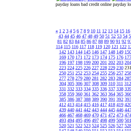
payday loans bad credit online payday lo
«
1
2
3
4
5
6
7
8
9
10
11
12
13
14
15
16
43
44
45
46
47
48
49
50
51
52
53
54
5
81
82
83
84
85
86
87
88
89
90
91
92
9
114
115
116
117
118
119
120
121
122
1
142
143
144
145
146
147
148
149
15
169
170
171
172
173
174
175
176
17
196
197
198
199
200
201
202
203
20
223
224
225
226
227
228
229
230
23
250
251
252
253
254
255
256
257
25
277
278
279
280
281
282
283
284
28
304
305
306
307
308
309
310
311
31
331
332
333
334
335
336
337
338
33
358
359
360
361
362
363
364
365
36
385
386
387
388
389
390
391
392
39
412
413
414
415
416
417
418
419
42
439
440
441
442
443
444
445
446
44
466
467
468
469
470
471
472
473
47
493
494
495
496
497
498
499
500
50
520
521
522
523
524
525
526
527
52
547
548
549
550
551
552
553
554
55