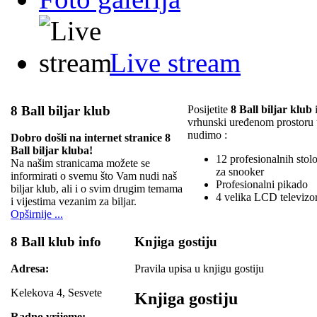
Live stream
8 Ball biljar klub
Posijetite
8 Ball biljar klub
i
vrhunski uređenom prostoru
nudimo :
Dobro došli na internet stranice 8
Ball biljar kluba!
12 profesionalnih stolov
Na našim stranicama možete se
za snooker
informirati o svemu što Vam nudi naš
Profesionalni pikado
biljar klub, ali i o svim drugim temama
4 velika LCD televizo
i vijestima vezanim za biljar.
Opširnije ...
8 Ball klub info
Knjiga gostiju
Adresa:
Pravila upisa u knjigu gostiju
Kelekova 4, Sesvete
Knjiga gostiju
Radno vrijeme: