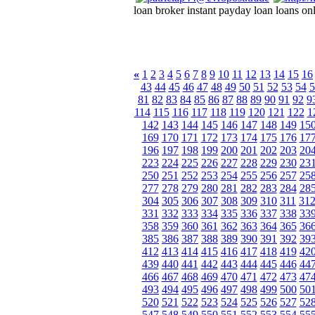
loan broker instant payday loan loans onl
«
1
2
3
4
5
6
7
8
9
10
11
12
13
14
15
16
43
44
45
46
47
48
49
50
51
52
53
54
5
81
82
83
84
85
86
87
88
89
90
91
92
9
114
115
116
117
118
119
120
121
122
1
142
143
144
145
146
147
148
149
15
169
170
171
172
173
174
175
176
17
196
197
198
199
200
201
202
203
20
223
224
225
226
227
228
229
230
23
250
251
252
253
254
255
256
257
25
277
278
279
280
281
282
283
284
28
304
305
306
307
308
309
310
311
31
331
332
333
334
335
336
337
338
33
358
359
360
361
362
363
364
365
36
385
386
387
388
389
390
391
392
39
412
413
414
415
416
417
418
419
42
439
440
441
442
443
444
445
446
44
466
467
468
469
470
471
472
473
47
493
494
495
496
497
498
499
500
50
520
521
522
523
524
525
526
527
52
547
548
549
550
551
552
553
554
55