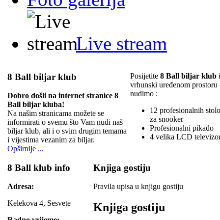
Live stream
8 Ball biljar klub
Posijetite
8 Ball biljar klub
i
vrhunski uređenom prostoru
nudimo :
Dobro došli na internet stranice 8
Ball biljar kluba!
12 profesionalnih stolov
Na našim stranicama možete se
za snooker
informirati o svemu što Vam nudi naš
Profesionalni pikado
biljar klub, ali i o svim drugim temama
4 velika LCD televizo
i vijestima vezanim za biljar.
Opširnije ...
8 Ball klub info
Knjiga gostiju
Adresa:
Pravila upisa u knjigu gostiju
Kelekova 4, Sesvete
Knjiga gostiju
Radno vrijeme: