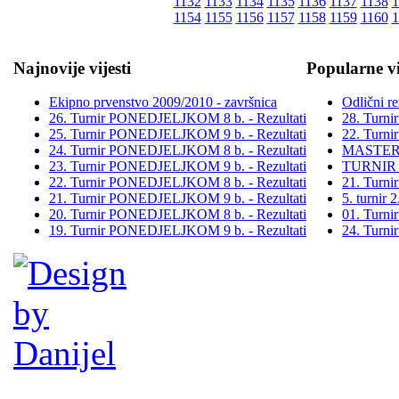
1132
1133
1134
1135
1136
1137
1138
1
1154
1155
1156
1157
1158
1159
1160
1
Najnovije vijesti
Popularne vi
Ekipno prvenstvo 2009/2010 - završnica
Odlični re
26. Turnir PONEDJELJKOM 8 b. - Rezultati
28. Turn
25. Turnir PONEDJELJKOM 9 b. - Rezultati
22. Turn
24. Turnir PONEDJELJKOM 8 b. - Rezultati
MASTER
23. Turnir PONEDJELJKOM 9 b. - Rezultati
TURNIR
22. Turnir PONEDJELJKOM 8 b. - Rezultati
21. Turn
21. Turnir PONEDJELJKOM 9 b. - Rezultati
5. turni
20. Turnir PONEDJELJKOM 8 b. - Rezultati
01. Turn
19. Turnir PONEDJELJKOM 9 b. - Rezultati
24. Turn