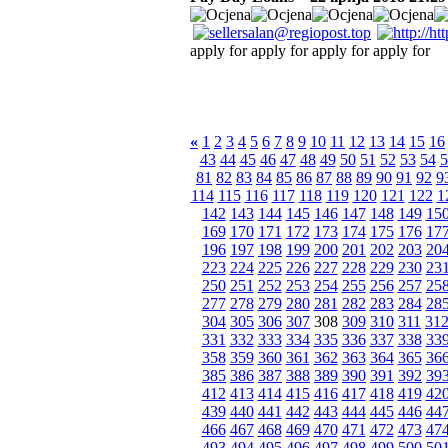
apply for apply for apply for apply for
«
1
2
3
4
5
6
7
8
9
10
11
12
13
14
15
16
43
44
45
46
47
48
49
50
51
52
53
54
5
81
82
83
84
85
86
87
88
89
90
91
92
9
114
115
116
117
118
119
120
121
122
1
142
143
144
145
146
147
148
149
15
169
170
171
172
173
174
175
176
17
196
197
198
199
200
201
202
203
20
223
224
225
226
227
228
229
230
23
250
251
252
253
254
255
256
257
25
277
278
279
280
281
282
283
284
28
304
305
306
307
308
309
310
311
31
331
332
333
334
335
336
337
338
33
358
359
360
361
362
363
364
365
36
385
386
387
388
389
390
391
392
39
412
413
414
415
416
417
418
419
42
439
440
441
442
443
444
445
446
44
466
467
468
469
470
471
472
473
47
493
494
495
496
497
498
499
500
50