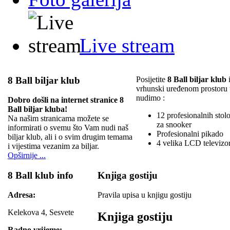
Live stream
8 Ball biljar klub
Posijetite
8 Ball biljar klub
i
vrhunski uređenom prostoru
nudimo :
Dobro došli na internet stranice 8
Ball biljar kluba!
12 profesionalnih stolov
Na našim stranicama možete se
za snooker
informirati o svemu što Vam nudi naš
Profesionalni pikado
biljar klub, ali i o svim drugim temama
4 velika LCD televizo
i vijestima vezanim za biljar.
Opširnije ...
8 Ball klub info
Knjiga gostiju
Adresa:
Pravila upisa u knjigu gostiju
Kelekova 4, Sesvete
Knjiga gostiju
Radno vrijeme: