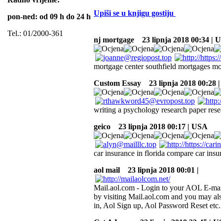
Upiši se u knjigu gostiju
pon-ned: od 09 h do 24 h
Tel.: 01/2000-361
nj mortgage
23 lipnja 2018 00:34 | 
mortgage center southfield mortgages mo
Custom Essay
23 lipnja 2018 00:28 
writing a psychology research paper rese
geico
23 lipnja 2018 00:17 | USA
car insurance in florida compare car ins
aol mail
23 lipnja 2018 00:01 |
Mail.aol.com - Login to your AOL E-ma
by visiting Mail.aol.com and you may al
in, Aol Sign up, Aol Password Reset etc.