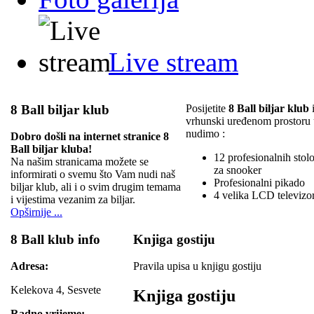
Live stream
8 Ball biljar klub
Posijetite
8 Ball biljar klub
i
vrhunski uređenom prostoru
nudimo :
Dobro došli na internet stranice 8
Ball biljar kluba!
12 profesionalnih stolov
Na našim stranicama možete se
za snooker
informirati o svemu što Vam nudi naš
Profesionalni pikado
biljar klub, ali i o svim drugim temama
4 velika LCD televizo
i vijestima vezanim za biljar.
Opširnije ...
8 Ball klub info
Knjiga gostiju
Adresa:
Pravila upisa u knjigu gostiju
Kelekova 4, Sesvete
Knjiga gostiju
Radno vrijeme: