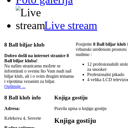
Live stream
8 Ball biljar klub
Posijetite
8 Ball biljar klub
i
vrhunski uređenom prostoru
nudimo :
Dobro došli na internet stranice 8
Ball biljar kluba!
12 profesionalnih stolov
Na našim stranicama možete se
za snooker
informirati o svemu što Vam nudi naš
Profesionalni pikado
biljar klub, ali i o svim drugim temama
4 velika LCD televizo
i vijestima vezanim za biljar.
Opširnije ...
8 Ball klub info
Knjiga gostiju
Adresa:
Pravila upisa u knjigu gostiju
Kelekova 4, Sesvete
Knjiga gostiju
Radno vrijeme: