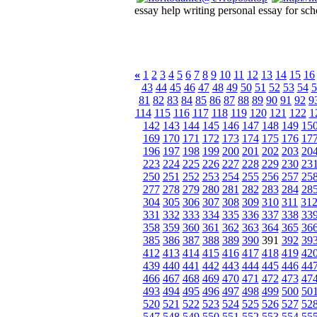
essay help writing personal essay for sch
«
1
2
3
4
5
6
7
8
9
10
11
12
13
14
15
16
43
44
45
46
47
48
49
50
51
52
53
54
5
81
82
83
84
85
86
87
88
89
90
91
92
9
114
115
116
117
118
119
120
121
122
1
142
143
144
145
146
147
148
149
15
169
170
171
172
173
174
175
176
17
196
197
198
199
200
201
202
203
20
223
224
225
226
227
228
229
230
23
250
251
252
253
254
255
256
257
25
277
278
279
280
281
282
283
284
28
304
305
306
307
308
309
310
311
31
331
332
333
334
335
336
337
338
33
358
359
360
361
362
363
364
365
36
385
386
387
388
389
390
391
392
39
412
413
414
415
416
417
418
419
42
439
440
441
442
443
444
445
446
44
466
467
468
469
470
471
472
473
47
493
494
495
496
497
498
499
500
50
520
521
522
523
524
525
526
527
52
547
548
549
550
551
552
553
554
55