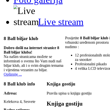
Live stream
8 Ball biljar klub
Posijetite
8 Ball biljar klub
i
vrhunski uređenom prostoru
nudimo :
Dobro došli na internet stranice 8
Ball biljar kluba!
12 profesionalnih stolov
Na našim stranicama možete se
za snooker
informirati o svemu što Vam nudi naš
Profesionalni pikado
biljar klub, ali i o svim drugim temama
4 velika LCD televizo
i vijestima vezanim za biljar.
Opširnije ...
8 Ball klub info
Knjiga gostiju
Adresa:
Pravila upisa u knjigu gostiju
Kelekova 4, Sesvete
Knjiga gostiju
Radno vrijeme: