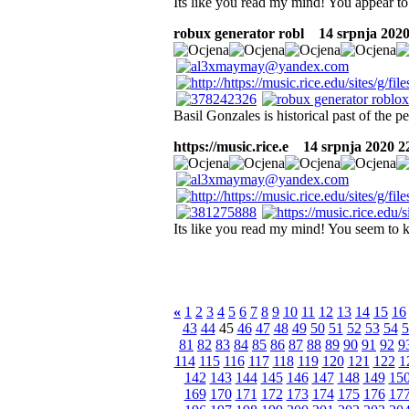
Its like you read my mind! You appear to
robux generator robl
14 srpnja 2020
Basil Gonzales is historical past of the pe
https://music.rice.e
14 srpnja 2020 22
Its like you read my mind! You seem to k
«
1
2
3
4
5
6
7
8
9
10
11
12
13
14
15
16
43
44
45
46
47
48
49
50
51
52
53
54
5
81
82
83
84
85
86
87
88
89
90
91
92
9
114
115
116
117
118
119
120
121
122
1
142
143
144
145
146
147
148
149
15
169
170
171
172
173
174
175
176
17