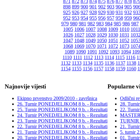
871
872
873
874
875
876
877
878
87
898
899
900
901
902
903
904
905
90
925
926
927
928
929
930
931
932
93
952
953
954
955
956
957
958
959
96
979
980
981
982
983
984
985
986
987
1005
1006
1007
1008
1009
1010
101
1026
1027
1028
1029
1030
1031
103
1047
1048
1049
1050
1051
1052
105
1068
1069
1070
1071
1072
1073
107
1089
1090
1091
1092
1093
1094
109
1110
1111
1112
1113
1114
1115
1116
1
1132
1133
1134
1135
1136
1137
1138
1
1154
1155
1156
1157
1158
1159
1160
1
Najnovije vijesti
Popularne vi
Ekipno prvenstvo 2009/2010 - završnica
Odlični re
26. Turnir PONEDJELJKOM 8 b. - Rezultati
28. Turn
25. Turnir PONEDJELJKOM 9 b. - Rezultati
22. Turn
24. Turnir PONEDJELJKOM 8 b. - Rezultati
MASTER
23. Turnir PONEDJELJKOM 9 b. - Rezultati
TURNIR
22. Turnir PONEDJELJKOM 8 b. - Rezultati
21. Turn
21. Turnir PONEDJELJKOM 9 b. - Rezultati
5. turni
20. Turnir PONEDJELJKOM 8 b. - Rezultati
01. Turn