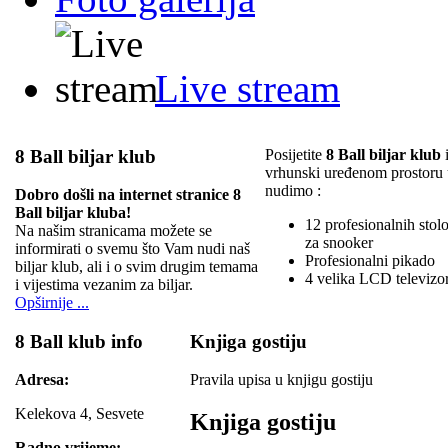
Live stream
8 Ball biljar klub
Posijetite
8 Ball biljar klub
i
vrhunski uređenom prostoru
nudimo :
Dobro došli na internet stranice 8
Ball biljar kluba!
12 profesionalnih stolov
Na našim stranicama možete se
za snooker
informirati o svemu što Vam nudi naš
Profesionalni pikado
biljar klub, ali i o svim drugim temama
4 velika LCD televizo
i vijestima vezanim za biljar.
Opširnije ...
8 Ball klub info
Knjiga gostiju
Adresa:
Pravila upisa u knjigu gostiju
Kelekova 4, Sesvete
Knjiga gostiju
Radno vrijeme: