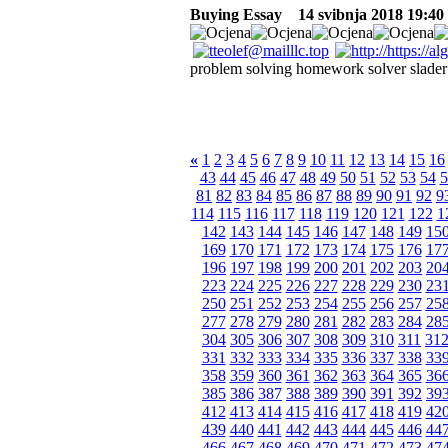
Buying Essay
14 svibnja 2018 19:40 
problem solving homework solver slade
«
1
2
3
4
5
6
7
8
9
10
11
12
13
14
15
16
43
44
45
46
47
48
49
50
51
52
53
54
5
81
82
83
84
85
86
87
88
89
90
91
92
9
114
115
116
117
118
119
120
121
122
1
142
143
144
145
146
147
148
149
15
169
170
171
172
173
174
175
176
17
196
197
198
199
200
201
202
203
20
223
224
225
226
227
228
229
230
23
250
251
252
253
254
255
256
257
25
277
278
279
280
281
282
283
284
28
304
305
306
307
308
309
310
311
31
331
332
333
334
335
336
337
338
33
358
359
360
361
362
363
364
365
36
385
386
387
388
389
390
391
392
39
412
413
414
415
416
417
418
419
42
439
440
441
442
443
444
445
446
44
466
467
468
469
470
471
472
473
47