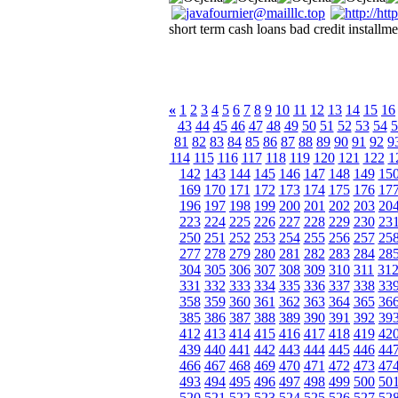
short term cash loans bad credit installme
«
1
2
3
4
5
6
7
8
9
10
11
12
13
14
15
16
43
44
45
46
47
48
49
50
51
52
53
54
5
81
82
83
84
85
86
87
88
89
90
91
92
9
114
115
116
117
118
119
120
121
122
1
142
143
144
145
146
147
148
149
15
169
170
171
172
173
174
175
176
17
196
197
198
199
200
201
202
203
20
223
224
225
226
227
228
229
230
23
250
251
252
253
254
255
256
257
25
277
278
279
280
281
282
283
284
28
304
305
306
307
308
309
310
311
31
331
332
333
334
335
336
337
338
33
358
359
360
361
362
363
364
365
36
385
386
387
388
389
390
391
392
39
412
413
414
415
416
417
418
419
42
439
440
441
442
443
444
445
446
44
466
467
468
469
470
471
472
473
47
493
494
495
496
497
498
499
500
50
520
521
522
523
524
525
526
527
52