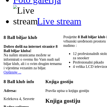
Live stream
8 Ball biljar klub
Posijetite
8 Ball biljar klub
i
vrhunski uređenom prostoru
nudimo :
Dobro došli na internet stranice 8
Ball biljar kluba!
12 profesionalnih stolov
Na našim stranicama možete se
za snooker
informirati o svemu što Vam nudi naš
Profesionalni pikado
biljar klub, ali i o svim drugim temama
4 velika LCD televizo
i vijestima vezanim za biljar.
Opširnije ...
8 Ball klub info
Knjiga gostiju
Adresa:
Pravila upisa u knjigu gostiju
Kelekova 4, Sesvete
Knjiga gostiju
Radno vrijeme: