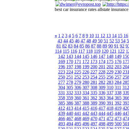
best car insurance rates allstate insuranc
«
1
2
3
4
5
6
7
8
9
10
11
12
13
14
15
16
43
44
45
46
47
48
49
50
51
52
53
54
5
81
82
83
84
85
86
87
88
89
90
91
92
9
114
115
116
117
118
119
120
121
122
1
142
143
144
145
146
147
148
149
15
169
170
171
172
173
174
175
176
17
196
197
198
199
200
201
202
203
20
223
224
225
226
227
228
229
230
23
250
251
252
253
254
255
256
257
25
277
278
279
280
281
282
283
284
28
304
305
306
307
308
309
310
311
31
331
332
333
334
335
336
337
338
33
358
359
360
361
362
363
364
365
36
385
386
387
388
389
390
391
392
39
412
413
414
415
416
417
418
419
42
439
440
441
442
443
444
445
446
44
466
467
468
469
470
471
472
473
47
493
494
495
496
497
498
499
500
50
520
521
522
523
524
525
526
527
52