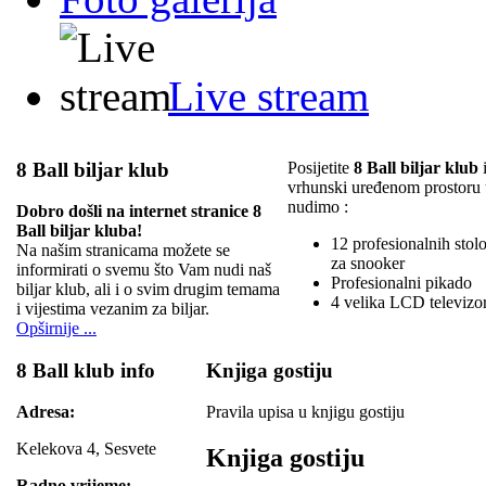
Live stream
8 Ball biljar klub
Posijetite
8 Ball biljar klub
i
vrhunski uređenom prostoru
nudimo :
Dobro došli na internet stranice 8
Ball biljar kluba!
12 profesionalnih stolov
Na našim stranicama možete se
za snooker
informirati o svemu što Vam nudi naš
Profesionalni pikado
biljar klub, ali i o svim drugim temama
4 velika LCD televizo
i vijestima vezanim za biljar.
Opširnije ...
8 Ball klub info
Knjiga gostiju
Adresa:
Pravila upisa u knjigu gostiju
Kelekova 4, Sesvete
Knjiga gostiju
Radno vrijeme: