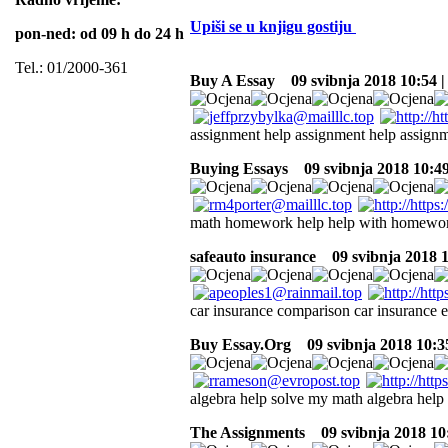
Upiši se u knjigu gostiju
pon-ned: od 09 h do 24 h
Tel.: 01/2000-361
Buy A Essay
09 svibnja 2018 10:54 |
assignment help assignment help assignm
Buying Essays
09 svibnja 2018 10:49
math homework help help with homewor
safeauto insurance
09 svibnja 2018 1
car insurance comparison car insurance e
Buy Essay.Org
09 svibnja 2018 10:3
algebra help solve my math algebra hel
The Assignments
09 svibnja 2018 10