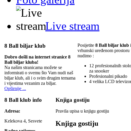
Live stream
8 Ball biljar klub
Posijetite
8 Ball biljar klub
i
vrhunski uređenom prostoru
nudimo :
Dobro došli na internet stranice 8
Ball biljar kluba!
12 profesionalnih stolov
Na našim stranicama možete se
za snooker
informirati o svemu što Vam nudi naš
Profesionalni pikado
biljar klub, ali i o svim drugim temama
4 velika LCD televizo
i vijestima vezanim za biljar.
Opširnije ...
8 Ball klub info
Knjiga gostiju
Adresa:
Pravila upisa u knjigu gostiju
Kelekova 4, Sesvete
Knjiga gostiju
Radno vrijeme: