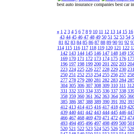
best auto insurance companies best car i
«
1
2
3
4
5
6
7
8
9
10
11
12
13
14
15
16
43
44
45
46
47
48
49
50
51
52
53
54
5
81
82
83
84
85
86
87
88
89
90
91
92
9
114
115
116
117
118
119
120
121
122
1
142
143
144
145
146
147
148
149
15
169
170
171
172
173
174
175
176
17
196
197
198
199
200
201
202
203
20
223
224
225
226
227
228
229
230
23
250
251
252
253
254
255
256
257
25
277
278
279
280
281
282
283
284
28
304
305
306
307
308
309
310
311
31
331
332
333
334
335
336
337
338
33
358
359
360
361
362
363
364
365
36
385
386
387
388
389
390
391
392
39
412
413
414
415
416
417
418
419
42
439
440
441
442
443
444
445
446
44
466
467
468
469
470
471
472
473
47
493
494
495
496
497
498
499
500
50
520
521
522
523
524
525
526
527
52
547
548
549
550
551
552
553
554
55