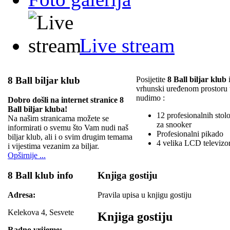
Live stream
8 Ball biljar klub
Posijetite
8 Ball biljar klub
i
vrhunski uređenom prostoru
nudimo :
Dobro došli na internet stranice 8
Ball biljar kluba!
12 profesionalnih stolov
Na našim stranicama možete se
za snooker
informirati o svemu što Vam nudi naš
Profesionalni pikado
biljar klub, ali i o svim drugim temama
4 velika LCD televizo
i vijestima vezanim za biljar.
Opširnije ...
8 Ball klub info
Knjiga gostiju
Adresa:
Pravila upisa u knjigu gostiju
Kelekova 4, Sesvete
Knjiga gostiju
Radno vrijeme: