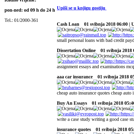
Upiši se u knjigu gostiju
pon-ned: od 09 h do 24 h
Tel.: 01/2000-361
Cash Loan
01 svibnja 2018 06:00 |
small personal loans with bad credit payd
Dissertation Online
01 svibnja 2018 
assignment essays and examinations mcq
aaa car insurance
01 svibnja 2018 0
cheap auto insurance quotes cheap auto i
Buy An Essays
01 svibnja 2018 05:4
write a case study writing a good case st
insurance quotes
01 svibnja 2018 05