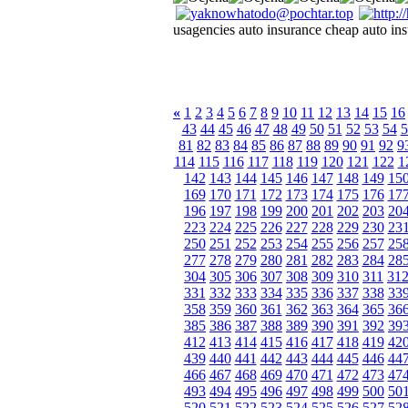
usagencies auto insurance cheap auto in
«
1
2
3
4
5
6
7
8
9
10
11
12
13
14
15
16
43
44
45
46
47
48
49
50
51
52
53
54
5
81
82
83
84
85
86
87
88
89
90
91
92
9
114
115
116
117
118
119
120
121
122
1
142
143
144
145
146
147
148
149
15
169
170
171
172
173
174
175
176
17
196
197
198
199
200
201
202
203
20
223
224
225
226
227
228
229
230
23
250
251
252
253
254
255
256
257
25
277
278
279
280
281
282
283
284
28
304
305
306
307
308
309
310
311
31
331
332
333
334
335
336
337
338
33
358
359
360
361
362
363
364
365
36
385
386
387
388
389
390
391
392
39
412
413
414
415
416
417
418
419
42
439
440
441
442
443
444
445
446
44
466
467
468
469
470
471
472
473
47
493
494
495
496
497
498
499
500
50
520
521
522
523
524
525
526
527
52