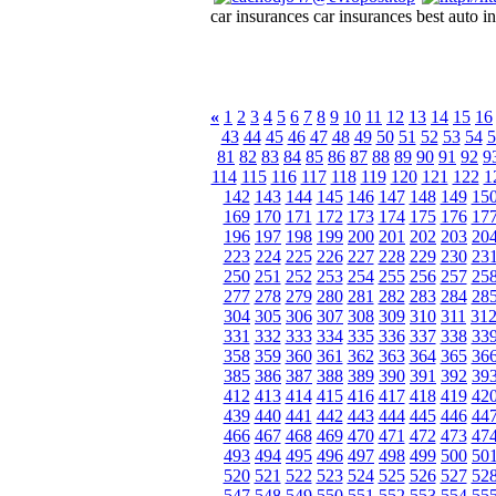
car insurances car insurances best auto 
«
1
2
3
4
5
6
7
8
9
10
11
12
13
14
15
16
43
44
45
46
47
48
49
50
51
52
53
54
5
81
82
83
84
85
86
87
88
89
90
91
92
9
114
115
116
117
118
119
120
121
122
1
142
143
144
145
146
147
148
149
15
169
170
171
172
173
174
175
176
17
196
197
198
199
200
201
202
203
20
223
224
225
226
227
228
229
230
23
250
251
252
253
254
255
256
257
25
277
278
279
280
281
282
283
284
28
304
305
306
307
308
309
310
311
31
331
332
333
334
335
336
337
338
33
358
359
360
361
362
363
364
365
36
385
386
387
388
389
390
391
392
39
412
413
414
415
416
417
418
419
42
439
440
441
442
443
444
445
446
44
466
467
468
469
470
471
472
473
47
493
494
495
496
497
498
499
500
50
520
521
522
523
524
525
526
527
52
547
548
549
550
551
552
553
554
55