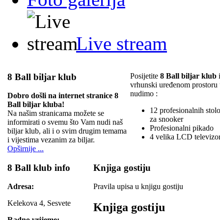
Live stream
8 Ball biljar klub
Posijetite
8 Ball biljar klub
i
vrhunski uređenom prostoru
nudimo :
Dobro došli na internet stranice 8
Ball biljar kluba!
12 profesionalnih stolov
Na našim stranicama možete se
za snooker
informirati o svemu što Vam nudi naš
Profesionalni pikado
biljar klub, ali i o svim drugim temama
4 velika LCD televizo
i vijestima vezanim za biljar.
Opširnije ...
8 Ball klub info
Knjiga gostiju
Adresa:
Pravila upisa u knjigu gostiju
Kelekova 4, Sesvete
Knjiga gostiju
Radno vrijeme: