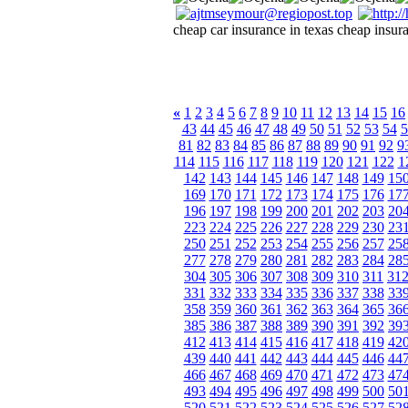
cheap car insurance in texas cheap insur
«
1
2
3
4
5
6
7
8
9
10
11
12
13
14
15
16
43
44
45
46
47
48
49
50
51
52
53
54
5
81
82
83
84
85
86
87
88
89
90
91
92
9
114
115
116
117
118
119
120
121
122
1
142
143
144
145
146
147
148
149
15
169
170
171
172
173
174
175
176
17
196
197
198
199
200
201
202
203
20
223
224
225
226
227
228
229
230
23
250
251
252
253
254
255
256
257
25
277
278
279
280
281
282
283
284
28
304
305
306
307
308
309
310
311
31
331
332
333
334
335
336
337
338
33
358
359
360
361
362
363
364
365
36
385
386
387
388
389
390
391
392
39
412
413
414
415
416
417
418
419
42
439
440
441
442
443
444
445
446
44
466
467
468
469
470
471
472
473
47
493
494
495
496
497
498
499
500
50
520
521
522
523
524
525
526
527
52