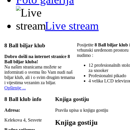
Live stream
8 Ball biljar klub
Posijetite
8 Ball biljar klub
i
vrhunski uređenom prostoru
nudimo :
Dobro došli na internet stranice 8
Ball biljar kluba!
12 profesionalnih stolov
Na našim stranicama možete se
za snooker
informirati o svemu što Vam nudi naš
Profesionalni pikado
biljar klub, ali i o svim drugim temama
4 velika LCD televizo
i vijestima vezanim za biljar.
Opširnije ...
8 Ball klub info
Knjiga gostiju
Adresa:
Pravila upisa u knjigu gostiju
Kelekova 4, Sesvete
Knjiga gostiju
Radno vrijeme: