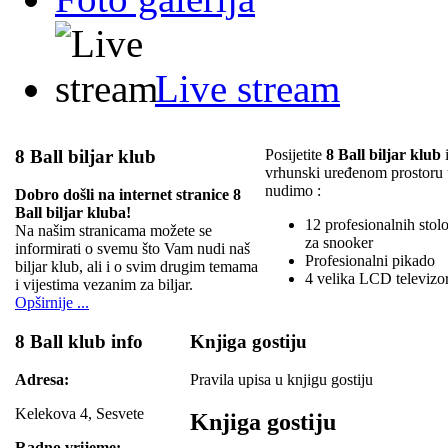
Live stream
8 Ball biljar klub
Posijetite
8 Ball biljar klub
i
vrhunski uređenom prostoru
nudimo :
Dobro došli na internet stranice 8
Ball biljar kluba!
12 profesionalnih stolov
Na našim stranicama možete se
za snooker
informirati o svemu što Vam nudi naš
Profesionalni pikado
biljar klub, ali i o svim drugim temama
4 velika LCD televizo
i vijestima vezanim za biljar.
Opširnije ...
8 Ball klub info
Knjiga gostiju
Adresa:
Pravila upisa u knjigu gostiju
Kelekova 4, Sesvete
Knjiga gostiju
Radno vrijeme: