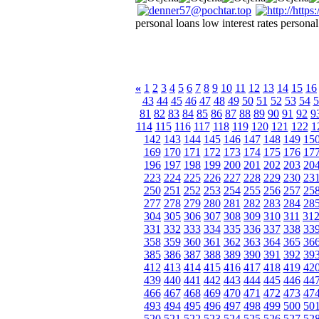
personal loans low interest rates personal
«
1
2
3
4
5
6
7
8
9
10
11
12
13
14
15
16
43
44
45
46
47
48
49
50
51
52
53
54
5
81
82
83
84
85
86
87
88
89
90
91
92
9
114
115
116
117
118
119
120
121
122
1
142
143
144
145
146
147
148
149
15
169
170
171
172
173
174
175
176
17
196
197
198
199
200
201
202
203
20
223
224
225
226
227
228
229
230
23
250
251
252
253
254
255
256
257
25
277
278
279
280
281
282
283
284
28
304
305
306
307
308
309
310
311
31
331
332
333
334
335
336
337
338
33
358
359
360
361
362
363
364
365
36
385
386
387
388
389
390
391
392
39
412
413
414
415
416
417
418
419
42
439
440
441
442
443
444
445
446
44
466
467
468
469
470
471
472
473
47
493
494
495
496
497
498
499
500
50
520
521
522
523
524
525
526
527
52