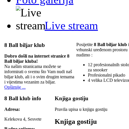
Live stream
8 Ball biljar klub
Posijetite
8 Ball biljar klub
i
vrhunski uređenom prostoru
nudimo :
Dobro došli na internet stranice 8
Ball biljar kluba!
12 profesionalnih stolov
Na našim stranicama možete se
za snooker
informirati o svemu što Vam nudi naš
Profesionalni pikado
biljar klub, ali i o svim drugim temama
4 velika LCD televizo
i vijestima vezanim za biljar.
Opširnije ...
8 Ball klub info
Knjiga gostiju
Adresa:
Pravila upisa u knjigu gostiju
Kelekova 4, Sesvete
Knjiga gostiju
Radno vrijeme: