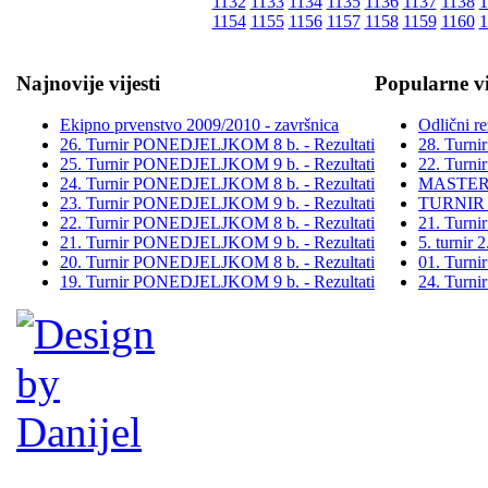
1132
1133
1134
1135
1136
1137
1138
1
1154
1155
1156
1157
1158
1159
1160
1
Najnovije vijesti
Popularne vi
Ekipno prvenstvo 2009/2010 - završnica
Odlični re
26. Turnir PONEDJELJKOM 8 b. - Rezultati
28. Turn
25. Turnir PONEDJELJKOM 9 b. - Rezultati
22. Turn
24. Turnir PONEDJELJKOM 8 b. - Rezultati
MASTER
23. Turnir PONEDJELJKOM 9 b. - Rezultati
TURNIR
22. Turnir PONEDJELJKOM 8 b. - Rezultati
21. Turn
21. Turnir PONEDJELJKOM 9 b. - Rezultati
5. turni
20. Turnir PONEDJELJKOM 8 b. - Rezultati
01. Turn
19. Turnir PONEDJELJKOM 9 b. - Rezultati
24. Turn