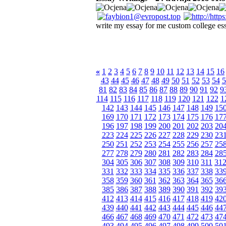
write my essay for me custom college es
«
1
2
3
4
5
6
7
8
9
10
11
12
13
14
15
16
43
44
45
46
47
48
49
50
51
52
53
54
5
81
82
83
84
85
86
87
88
89
90
91
92
9
114
115
116
117
118
119
120
121
122
1
142
143
144
145
146
147
148
149
15
169
170
171
172
173
174
175
176
17
196
197
198
199
200
201
202
203
20
223
224
225
226
227
228
229
230
23
250
251
252
253
254
255
256
257
25
277
278
279
280
281
282
283
284
28
304
305
306
307
308
309
310
311
31
331
332
333
334
335
336
337
338
33
358
359
360
361
362
363
364
365
36
385
386
387
388
389
390
391
392
39
412
413
414
415
416
417
418
419
42
439
440
441
442
443
444
445
446
44
466
467
468
469
470
471
472
473
47
493
494
495
496
497
498
499
500
50