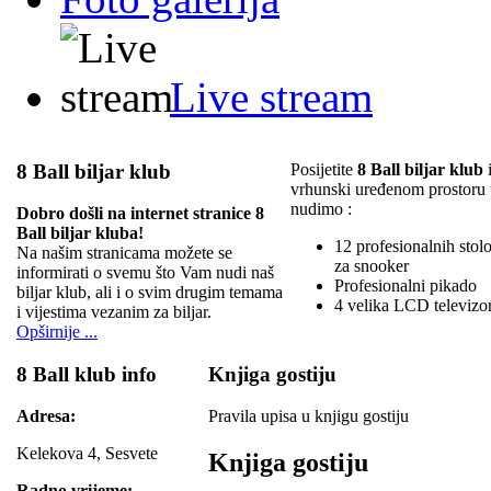
Live stream
8 Ball biljar klub
Posijetite
8 Ball biljar klub
i
vrhunski uređenom prostoru
nudimo :
Dobro došli na internet stranice 8
Ball biljar kluba!
12 profesionalnih stolov
Na našim stranicama možete se
za snooker
informirati o svemu što Vam nudi naš
Profesionalni pikado
biljar klub, ali i o svim drugim temama
4 velika LCD televizo
i vijestima vezanim za biljar.
Opširnije ...
8 Ball klub info
Knjiga gostiju
Adresa:
Pravila upisa u knjigu gostiju
Kelekova 4, Sesvete
Knjiga gostiju
Radno vrijeme: