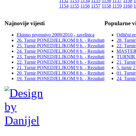
1132
1133
1134
1135
1136
1137
1138
1
1154
1155
1156
1157
1158
1159
1160
1
Najnovije vijesti
Popularne vi
Ekipno prvenstvo 2009/2010 - završnica
Odlični re
26. Turnir PONEDJELJKOM 8 b. - Rezultati
28. Turn
25. Turnir PONEDJELJKOM 9 b. - Rezultati
22. Turn
24. Turnir PONEDJELJKOM 8 b. - Rezultati
MASTER
23. Turnir PONEDJELJKOM 9 b. - Rezultati
TURNIR
22. Turnir PONEDJELJKOM 8 b. - Rezultati
21. Turn
21. Turnir PONEDJELJKOM 9 b. - Rezultati
5. turni
20. Turnir PONEDJELJKOM 8 b. - Rezultati
01. Turn
19. Turnir PONEDJELJKOM 9 b. - Rezultati
24. Turn