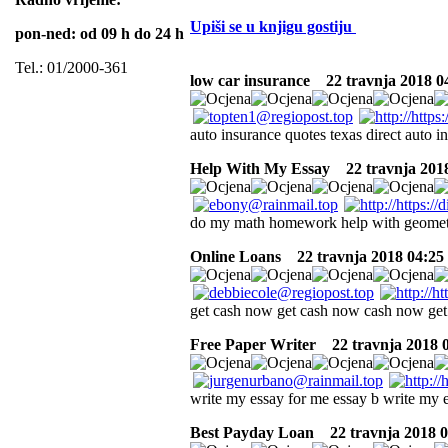
Upiši se u knjigu gostiju
pon-ned: od 09 h do 24 h
Tel.: 01/2000-361
low car insurance
22 travnja 2018 0
auto insurance quotes texas direct auto i
Help With My Essay
22 travnja 2018
do my math homework help with geome
Online Loans
22 travnja 2018 04:25
get cash now get cash now cash now ge
Free Paper Writer
22 travnja 2018 
write my essay for me essay b write my 
Best Payday Loan
22 travnja 2018 0