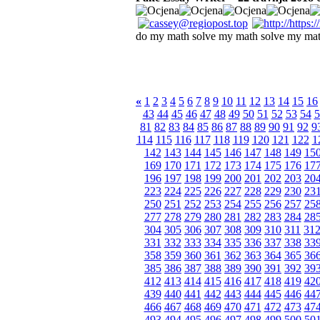
do my math solve my math solve my mat
«
1
2
3
4
5
6
7
8
9
10
11
12
13
14
15
16
43
44
45
46
47
48
49
50
51
52
53
54
5
81
82
83
84
85
86
87
88
89
90
91
92
9
114
115
116
117
118
119
120
121
122
1
142
143
144
145
146
147
148
149
15
169
170
171
172
173
174
175
176
17
196
197
198
199
200
201
202
203
20
223
224
225
226
227
228
229
230
23
250
251
252
253
254
255
256
257
25
277
278
279
280
281
282
283
284
28
304
305
306
307
308
309
310
311
31
331
332
333
334
335
336
337
338
33
358
359
360
361
362
363
364
365
36
385
386
387
388
389
390
391
392
39
412
413
414
415
416
417
418
419
42
439
440
441
442
443
444
445
446
44
466
467
468
469
470
471
472
473
47
493
494
495
496
497
498
499
500
50