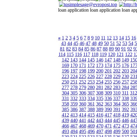
loan application loan application loan ap
«
1
2
3
4
5
6
7
8
9
10
11
12
13
14
15
16
43
44
45
46
47
48
49
50
51
52
53
54
5
81
82
83
84
85
86
87
88
89
90
91
92
9
114
115
116
117
118
119
120
121
122
1
142
143
144
145
146
147
148
149
15
169
170
171
172
173
174
175
176
17
196
197
198
199
200
201
202
203
20
223
224
225
226
227
228
229
230
23
250
251
252
253
254
255
256
257
25
277
278
279
280
281
282
283
284
28
304
305
306
307
308
309
310
311
31
331
332
333
334
335
336
337
338
33
358
359
360
361
362
363
364
365
36
385
386
387
388
389
390
391
392
39
412
413
414
415
416
417
418
419
42
439
440
441
442
443
444
445
446
44
466
467
468
469
470
471
472
473
47
493
494
495
496
497
498
499
500
50
520
521
522
523
524
525
526
527
52