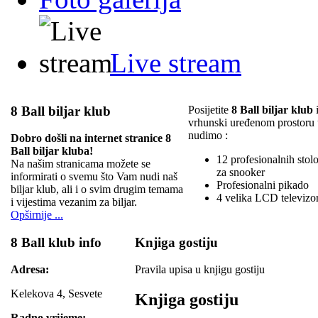
Live stream
8 Ball biljar klub
Posijetite
8 Ball biljar klub
i
vrhunski uređenom prostoru
nudimo :
Dobro došli na internet stranice 8
Ball biljar kluba!
12 profesionalnih stolov
Na našim stranicama možete se
za snooker
informirati o svemu što Vam nudi naš
Profesionalni pikado
biljar klub, ali i o svim drugim temama
4 velika LCD televizo
i vijestima vezanim za biljar.
Opširnije ...
8 Ball klub info
Knjiga gostiju
Adresa:
Pravila upisa u knjigu gostiju
Kelekova 4, Sesvete
Knjiga gostiju
Radno vrijeme: