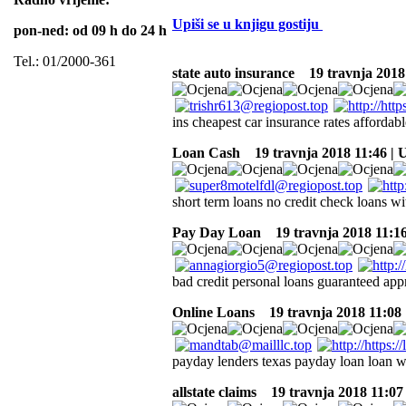
Upiši se u knjigu gostiju
pon-ned: od 09 h do 24 h
Tel.: 01/2000-361
state auto insurance
19 travnja 2018
ins cheapest car insurance rates affordab
Loan Cash
19 travnja 2018 11:46 |
short term loans no credit check loans wi
Pay Day Loan
19 travnja 2018 11:1
bad credit personal loans guaranteed appr
Online Loans
19 travnja 2018 11:08
payday lenders texas payday loan loan wi
allstate claims
19 travnja 2018 11:07