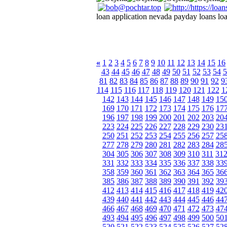
loan application nevada payday loans loa
«
1
2
3
4
5
6
7
8
9
10
11
12
13
14
15
16
43
44
45
46
47
48
49
50
51
52
53
54
5
81
82
83
84
85
86
87
88
89
90
91
92
9
114
115
116
117
118
119
120
121
122
1
142
143
144
145
146
147
148
149
15
169
170
171
172
173
174
175
176
17
196
197
198
199
200
201
202
203
20
223
224
225
226
227
228
229
230
23
250
251
252
253
254
255
256
257
25
277
278
279
280
281
282
283
284
28
304
305
306
307
308
309
310
311
31
331
332
333
334
335
336
337
338
33
358
359
360
361
362
363
364
365
36
385
386
387
388
389
390
391
392
39
412
413
414
415
416
417
418
419
42
439
440
441
442
443
444
445
446
44
466
467
468
469
470
471
472
473
47
493
494
495
496
497
498
499
500
50
520
521
522
523
524
525
526
527
52