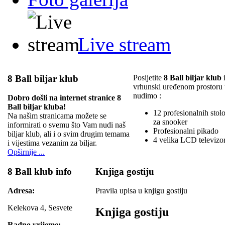
Live stream
8 Ball biljar klub
Posijetite
8 Ball biljar klub
i
vrhunski uređenom prostoru
nudimo :
Dobro došli na internet stranice 8
Ball biljar kluba!
12 profesionalnih stolov
Na našim stranicama možete se
za snooker
informirati o svemu što Vam nudi naš
Profesionalni pikado
biljar klub, ali i o svim drugim temama
4 velika LCD televizo
i vijestima vezanim za biljar.
Opširnije ...
8 Ball klub info
Knjiga gostiju
Adresa:
Pravila upisa u knjigu gostiju
Kelekova 4, Sesvete
Knjiga gostiju
Radno vrijeme: