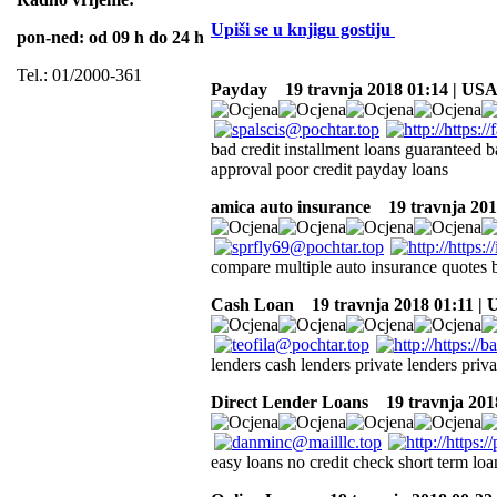
Upiši se u knjigu gostiju
pon-ned: od 09 h do 24 h
Tel.: 01/2000-361
Payday
19 travnja 2018 01:14 | US
bad credit installment loans guaranteed 
approval poor credit payday loans
amica auto insurance
19 travnja 201
compare multiple auto insurance quotes b
Cash Loan
19 travnja 2018 01:11 |
lenders cash lenders private lenders priva
Direct Lender Loans
19 travnja 201
easy loans no credit check short term loa