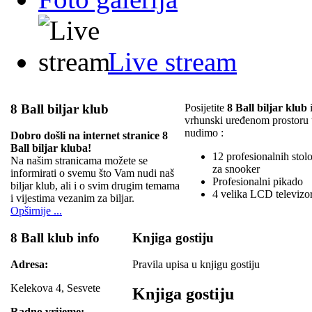
Live stream
8 Ball biljar klub
Posijetite
8 Ball biljar klub
i
vrhunski uređenom prostoru
nudimo :
Dobro došli na internet stranice 8
Ball biljar kluba!
12 profesionalnih stolov
Na našim stranicama možete se
za snooker
informirati o svemu što Vam nudi naš
Profesionalni pikado
biljar klub, ali i o svim drugim temama
4 velika LCD televizo
i vijestima vezanim za biljar.
Opširnije ...
8 Ball klub info
Knjiga gostiju
Adresa:
Pravila upisa u knjigu gostiju
Kelekova 4, Sesvete
Knjiga gostiju
Radno vrijeme: