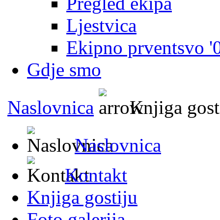
Pregled ekipa
Ljestvica
Ekipno prventsvo '
Gdje smo
Naslovnica
Knjiga gost
Naslovnica
Kontakt
Knjiga gostiju
Foto galerija