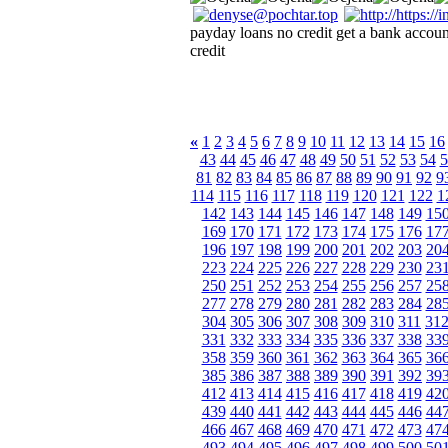
payday loans no credit get a bank accou
credit
«
1
2
3
4
5
6
7
8
9
10
11
12
13
14
15
16
43
44
45
46
47
48
49
50
51
52
53
54
5
81
82
83
84
85
86
87
88
89
90
91
92
9
114
115
116
117
118
119
120
121
122
1
142
143
144
145
146
147
148
149
15
169
170
171
172
173
174
175
176
17
196
197
198
199
200
201
202
203
20
223
224
225
226
227
228
229
230
23
250
251
252
253
254
255
256
257
25
277
278
279
280
281
282
283
284
28
304
305
306
307
308
309
310
311
31
331
332
333
334
335
336
337
338
33
358
359
360
361
362
363
364
365
36
385
386
387
388
389
390
391
392
39
412
413
414
415
416
417
418
419
42
439
440
441
442
443
444
445
446
44
466
467
468
469
470
471
472
473
47
493
494
495
496
497
498
499
500
50