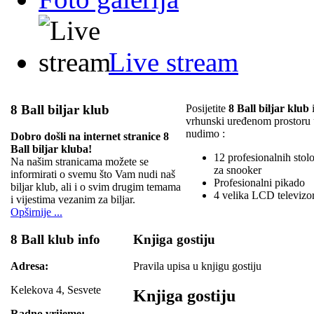
Live stream
8 Ball biljar klub
Posijetite
8 Ball biljar klub
i
vrhunski uređenom prostoru
nudimo :
Dobro došli na internet stranice 8
Ball biljar kluba!
12 profesionalnih stolov
Na našim stranicama možete se
za snooker
informirati o svemu što Vam nudi naš
Profesionalni pikado
biljar klub, ali i o svim drugim temama
4 velika LCD televizo
i vijestima vezanim za biljar.
Opširnije ...
8 Ball klub info
Knjiga gostiju
Adresa:
Pravila upisa u knjigu gostiju
Kelekova 4, Sesvete
Knjiga gostiju
Radno vrijeme: