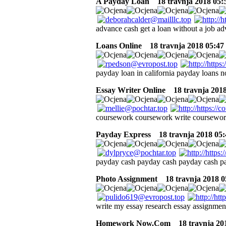
A Payday Loan
18 travnja 2018 05:
advance cash get a loan without a job a
Loans Online
18 travnja 2018 05:47
payday loan in california payday loans n
Essay Writer Online
18 travnja 2018
coursework coursework write coursewor
Payday Express
18 travnja 2018 05:
payday cash payday cash payday cash p
Photo Assignment
18 travnja 2018 0
write my essay research essay assignment
Homework Now.Com
18 travnja 201