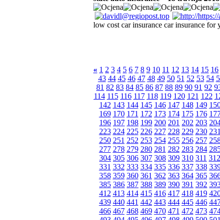
low cost car insurance car insurance for 
«
1
2
3
4
5
6
7
8
9
10
11
12
13
14
15
16
43
44
45
46
47
48
49
50
51
52
53
54
5
81
82
83
84
85
86
87
88
89
90
91
92
9
114
115
116
117
118
119
120
121
122
1
142
143
144
145
146
147
148
149
15
169
170
171
172
173
174
175
176
17
196
197
198
199
200
201
202
203
20
223
224
225
226
227
228
229
230
23
250
251
252
253
254
255
256
257
25
277
278
279
280
281
282
283
284
28
304
305
306
307
308
309
310
311
31
331
332
333
334
335
336
337
338
33
358
359
360
361
362
363
364
365
36
385
386
387
388
389
390
391
392
39
412
413
414
415
416
417
418
419
42
439
440
441
442
443
444
445
446
44
466
467
468
469
470
471
472
473
47
493
494
495
496
497
498
499
500
50