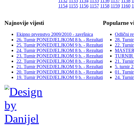
1132
1133
1134
1135
1136
1137
1138
1
1154
1155
1156
1157
1158
1159
1160
1
Najnovije vijesti
Popularne vi
Ekipno prvenstvo 2009/2010 - završnica
Odlični re
26. Turnir PONEDJELJKOM 8 b. - Rezultati
28. Turn
25. Turnir PONEDJELJKOM 9 b. - Rezultati
22. Turn
24. Turnir PONEDJELJKOM 8 b. - Rezultati
MASTER
23. Turnir PONEDJELJKOM 9 b. - Rezultati
TURNIR
22. Turnir PONEDJELJKOM 8 b. - Rezultati
21. Turn
21. Turnir PONEDJELJKOM 9 b. - Rezultati
5. turni
20. Turnir PONEDJELJKOM 8 b. - Rezultati
01. Turn
19. Turnir PONEDJELJKOM 9 b. - Rezultati
24. Turn