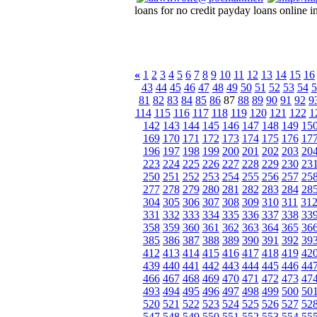
loans for no credit payday loans online i
«
1
2
3
4
5
6
7
8
9
10
11
12
13
14
15
16
43
44
45
46
47
48
49
50
51
52
53
54
5
81
82
83
84
85
86
87
88
89
90
91
92
9
114
115
116
117
118
119
120
121
122
1
142
143
144
145
146
147
148
149
15
169
170
171
172
173
174
175
176
17
196
197
198
199
200
201
202
203
20
223
224
225
226
227
228
229
230
23
250
251
252
253
254
255
256
257
25
277
278
279
280
281
282
283
284
28
304
305
306
307
308
309
310
311
31
331
332
333
334
335
336
337
338
33
358
359
360
361
362
363
364
365
36
385
386
387
388
389
390
391
392
39
412
413
414
415
416
417
418
419
42
439
440
441
442
443
444
445
446
44
466
467
468
469
470
471
472
473
47
493
494
495
496
497
498
499
500
50
520
521
522
523
524
525
526
527
52
547
548
549
550
551
552
553
554
55