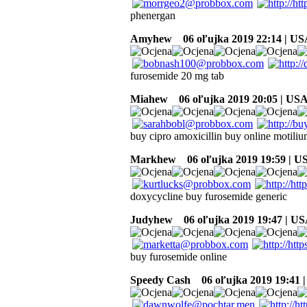
phenergan
Amyhew
06 oľujka 2019 22:14 | U
furosemide 20 mg tab
Miahew
06 oľujka 2019 20:05 | US
buy cipro amoxicillin buy online motilium
Markhew
06 oľujka 2019 19:59 | U
doxycycline buy furosemide generic
Judyhew
06 oľujka 2019 19:47 | U
buy furosemide online
Speedy Cash
06 oľujka 2019 19:41 