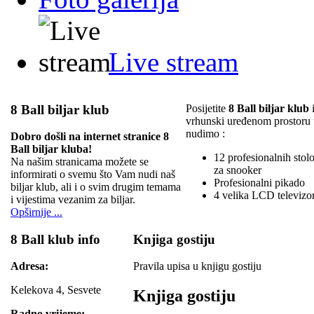
Live stream
8 Ball biljar klub
Posijetite
8 Ball biljar klub
i
vrhunski uređenom prostoru
nudimo :
Dobro došli na internet stranice 8
Ball biljar kluba!
12 profesionalnih stolov
Na našim stranicama možete se
za snooker
informirati o svemu što Vam nudi naš
Profesionalni pikado
biljar klub, ali i o svim drugim temama
4 velika LCD televizo
i vijestima vezanim za biljar.
Opširnije ...
8 Ball klub info
Knjiga gostiju
Adresa:
Pravila upisa u knjigu gostiju
Kelekova 4, Sesvete
Knjiga gostiju
Radno vrijeme: