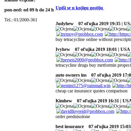
Upiši se u knjigu gostiju
pon-ned: od 09 h do 24 h
Tel.: 01/2000-361
Judyhew
07 oľujka 2019 19:35 | U
buy tetracycline online without prescript
Ivyhew
07 oľujka 2019 18:01 | USA
tetracycline drugs buy metformin propecia
auto owners ins
07 oľujka 2019 17:0
cheap car insurance quotes comparison
Kimhew
07 oľujka 2019 16:31 | US
order prednisolone
best insurance
07 oľujka 2019 15:03