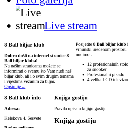
Live stream
8 Ball biljar klub
Posijetite
8 Ball biljar klub
i
vrhunski uređenom prostoru
nudimo :
Dobro došli na internet stranice 8
Ball biljar kluba!
12 profesionalnih stolov
Na našim stranicama možete se
za snooker
informirati o svemu što Vam nudi naš
Profesionalni pikado
biljar klub, ali i o svim drugim temama
4 velika LCD televizo
i vijestima vezanim za biljar.
Opširnije ...
8 Ball klub info
Knjiga gostiju
Adresa:
Pravila upisa u knjigu gostiju
Kelekova 4, Sesvete
Knjiga gostiju
Radno vrijeme: