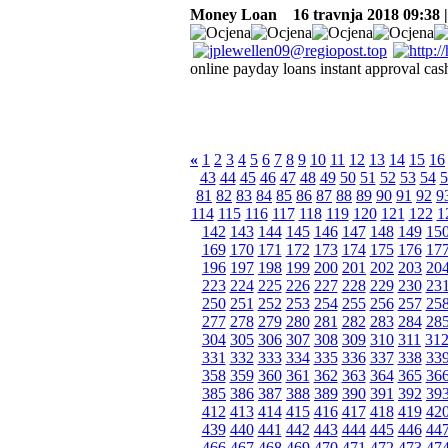
Money Loan
16 travnja 2018 09:38 
online payday loans instant approval cas
«
1
2
3
4
5
6
7
8
9
10
11
12
13
14
15
16
43
44
45
46
47
48
49
50
51
52
53
54
5
81
82
83
84
85
86
87
88
89
90
91
92
9
114
115
116
117
118
119
120
121
122
1
142
143
144
145
146
147
148
149
15
169
170
171
172
173
174
175
176
17
196
197
198
199
200
201
202
203
20
223
224
225
226
227
228
229
230
23
250
251
252
253
254
255
256
257
25
277
278
279
280
281
282
283
284
28
304
305
306
307
308
309
310
311
31
331
332
333
334
335
336
337
338
33
358
359
360
361
362
363
364
365
36
385
386
387
388
389
390
391
392
39
412
413
414
415
416
417
418
419
42
439
440
441
442
443
444
445
446
44
466
467
468
469
470
471
472
473
47