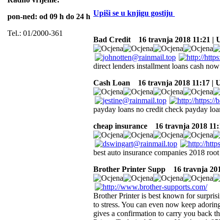
Upiši se u knjigu gostiju
pon-ned: od 09 h do 24 h
Tel.: 01/2000-361
Bad Credit
16 travnja 2018 11:21 |
direct lenders installment loans cash n
Cash Loan
16 travnja 2018 11:17 |
payday loans no credit check payday loa
cheap insurance
16 travnja 2018 11:
best auto insurance companies 2018 root 
Brother Printer Supp
16 travnja 201
Brother Printer is best known for surprisi
to stress. You can even now keep adoring y
gives a confirmation to carry you back th