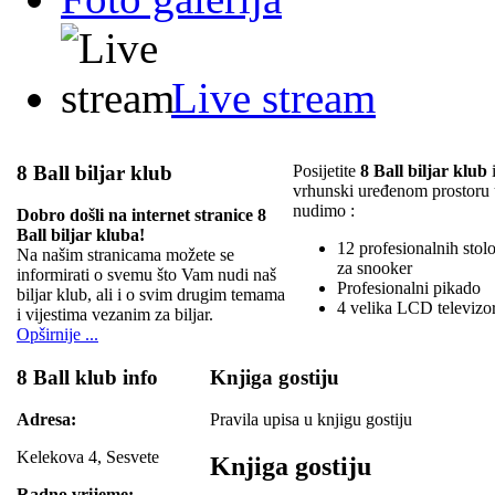
Live stream
8 Ball biljar klub
Posijetite
8 Ball biljar klub
i
vrhunski uređenom prostoru
nudimo :
Dobro došli na internet stranice 8
Ball biljar kluba!
12 profesionalnih stolov
Na našim stranicama možete se
za snooker
informirati o svemu što Vam nudi naš
Profesionalni pikado
biljar klub, ali i o svim drugim temama
4 velika LCD televizo
i vijestima vezanim za biljar.
Opširnije ...
8 Ball klub info
Knjiga gostiju
Adresa:
Pravila upisa u knjigu gostiju
Kelekova 4, Sesvete
Knjiga gostiju
Radno vrijeme: