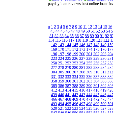
payday loan reviews best online loans lo
«
1
2
3
4
5
6
7
8
9
10
11
12
13
14
15
16
43
44
45
46
47
48
49
50
51
52
53
54
5
81
82
83
84
85
86
87
88
89
90
91
92
9
114
115
116
117
118
119
120
121
122
1
142
143
144
145
146
147
148
149
15
169
170
171
172
173
174
175
176
17
196
197
198
199
200
201
202
203
20
223
224
225
226
227
228
229
230
23
250
251
252
253
254
255
256
257
25
277
278
279
280
281
282
283
284
28
304
305
306
307
308
309
310
311
31
331
332
333
334
335
336
337
338
33
358
359
360
361
362
363
364
365
36
385
386
387
388
389
390
391
392
39
412
413
414
415
416
417
418
419
42
439
440
441
442
443
444
445
446
44
466
467
468
469
470
471
472
473
47
493
494
495
496
497
498
499
500
50
520
521
522
523
524
525
526
527
52
547
548
549
550
551
552
553
554
55