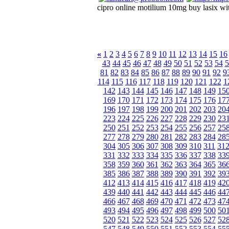
cipro online motilium 10mg buy lasix wit
«
1
2
3
4
5
6
7
8
9
10
11
12
13
14
15
16
43
44
45
46
47
48
49
50
51
52
53
54
5
81
82
83
84
85
86
87
88
89
90
91
92
9
114
115
116
117
118
119
120
121
122
1
142
143
144
145
146
147
148
149
15
169
170
171
172
173
174
175
176
17
196
197
198
199
200
201
202
203
20
223
224
225
226
227
228
229
230
23
250
251
252
253
254
255
256
257
25
277
278
279
280
281
282
283
284
28
304
305
306
307
308
309
310
311
31
331
332
333
334
335
336
337
338
33
358
359
360
361
362
363
364
365
36
385
386
387
388
389
390
391
392
39
412
413
414
415
416
417
418
419
42
439
440
441
442
443
444
445
446
44
466
467
468
469
470
471
472
473
47
493
494
495
496
497
498
499
500
50
520
521
522
523
524
525
526
527
52
547
548
549
550
551
552
553
554
55