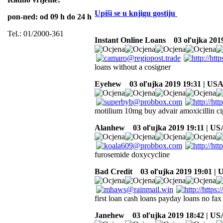
Upiši se u knjigu gostiju
pon-ned: od 09 h do 24 h
Tel.: 01/2000-361
Instant Online Loans
03 oľujka 2019
loans without a cosigner
Eyehew
03 oľujka 2019 19:31 | US
motilium 10mg buy advair amoxicillin ci
Alanhew
03 oľujka 2019 19:11 | US
furosemide doxycycline
Bad Credit
03 oľujka 2019 19:01 | 
first loan cash loans payday loans no fax
Janehew
03 oľujka 2019 18:42 | US