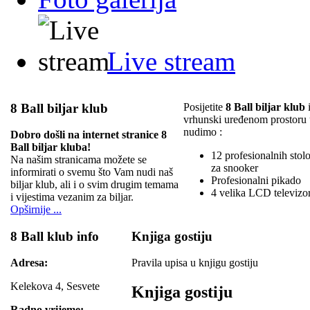
Live stream
8 Ball biljar klub
Posijetite
8 Ball biljar klub
i
vrhunski uređenom prostoru
nudimo :
Dobro došli na internet stranice 8
Ball biljar kluba!
12 profesionalnih stolov
Na našim stranicama možete se
za snooker
informirati o svemu što Vam nudi naš
Profesionalni pikado
biljar klub, ali i o svim drugim temama
4 velika LCD televizo
i vijestima vezanim za biljar.
Opširnije ...
8 Ball klub info
Knjiga gostiju
Adresa:
Pravila upisa u knjigu gostiju
Kelekova 4, Sesvete
Knjiga gostiju
Radno vrijeme: