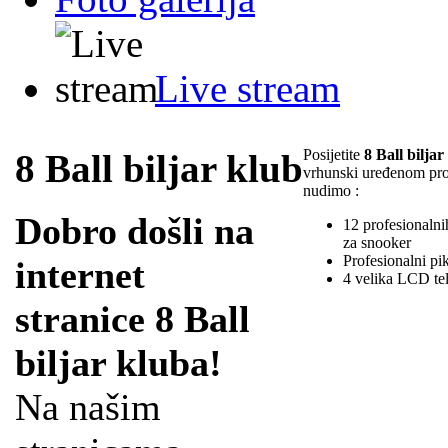
Live stream
Posijetite
8 Ball biljar
8 Ball biljar klub
vrhunski uređenom pr
nudimo :
Dobro došli na
12 profesionalnih
za snooker
Profesionalni pi
internet
4 velika LCD te
stranice 8 Ball
biljar kluba!
Na našim