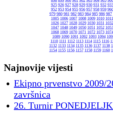
898
899
900
901
902
903
904
905
90
925
926
927
928
929
930
931
932
93
952
953
954
955
956
957
958
959
96
979
980
981
982
983
984
985
986
987
1005
1006
1007
1008
1009
1010
101
1026
1027
1028
1029
1030
1031
103
1047
1048
1049
1050
1051
1052
105
1068
1069
1070
1071
1072
1073
107
1089
1090
1091
1092
1093
1094
109
1110
1111
1112
1113
1114
1115
1116
1
1132
1133
1134
1135
1136
1137
1138
1
1154
1155
1156
1157
1158
1159
1160
1
Najnovije vijesti
Ekipno prvenstvo 2009/2
završnica
26. Turnir PONEDJELJ