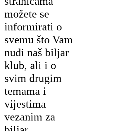
stranicama
možete se
informirati o
svemu što Vam
nudi naš biljar
klub, ali i o
svim drugim
temama i
vijestima
vezanim za
biljar.