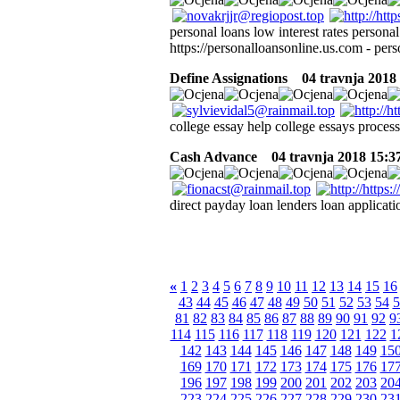
personal loans low interest rates personal
https://personalloansonline.us.com - pers
Define Assignations
04 travnja 2018 
college essay help college essays process
Cash Advance
04 travnja 2018 15:3
direct payday loan lenders loan applicati
«
1
2
3
4
5
6
7
8
9
10
11
12
13
14
15
16
43
44
45
46
47
48
49
50
51
52
53
54
5
81
82
83
84
85
86
87
88
89
90
91
92
9
114
115
116
117
118
119
120
121
122
1
142
143
144
145
146
147
148
149
15
169
170
171
172
173
174
175
176
17
196
197
198
199
200
201
202
203
20
223
224
225
226
227
228
229
230
23