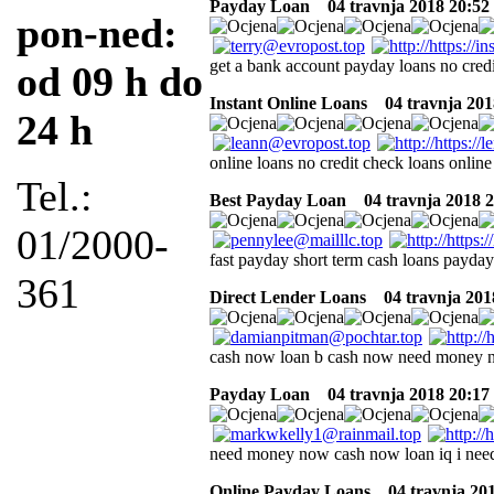
Payday Loan
04 travnja 2018 20:52
pon-ned:
get a bank account payday loans no credi
od 09 h do
Instant Online Loans
04 travnja 201
24 h
online loans no credit check loans onlin
Tel.:
Best Payday Loan
04 travnja 2018 2
01/2000-
fast payday short term cash loans payda
361
Direct Lender Loans
04 travnja 201
cash now loan b cash now need money
Payday Loan
04 travnja 2018 20:17
need money now cash now loan iq i ne
Online Payday Loans
04 travnja 201