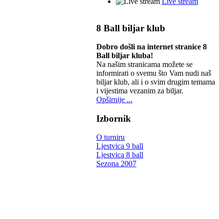
Live stream
8 Ball biljar klub
Dobro došli na internet stranice 8
Ball biljar kluba!
Na našim stranicama možete se
informirati o svemu što Vam nudi naš
biljar klub, ali i o svim drugim temama
i vijestima vezanim za biljar.
Opširnije ...
Izbornik
O turniru
Ljestvica 9 ball
Ljestvica 8 ball
Sezona 2007