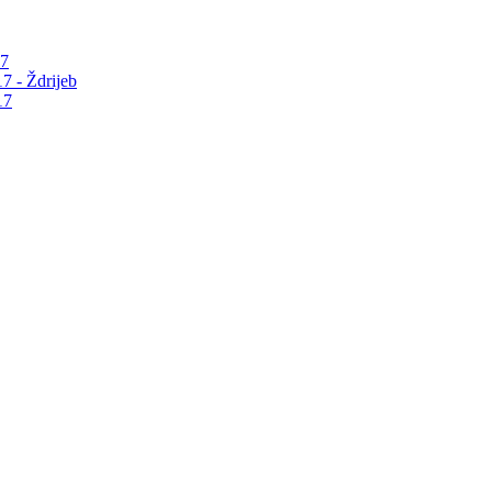
17
7 - Ždrijeb
17