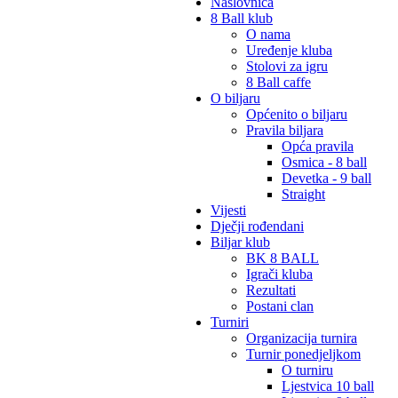
Naslovnica
8 Ball klub
O nama
Uređenje kluba
Stolovi za igru
8 Ball caffe
O biljaru
Općenito o biljaru
Pravila biljara
Opća pravila
Osmica - 8 ball
Devetka - 9 ball
Straight
Vijesti
Dječji rođendani
Biljar klub
BK 8 BALL
Igrači kluba
Rezultati
Postani clan
Turniri
Organizacija turnira
Turnir ponedjeljkom
O turniru
Ljestvica 10 ball