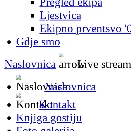
Pregled ekipa
Ljestvica
Ekipno prventsvo '
Gdje smo
Naslovnica
Live strea
Naslovnica
Kontakt
Knjiga gostiju
Foto galerija