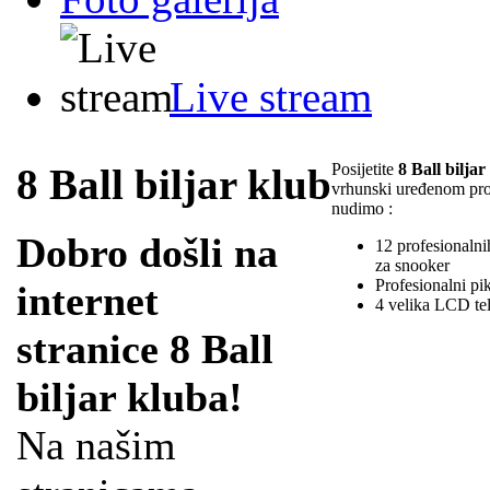
Live stream
Posijetite
8 Ball biljar
8 Ball biljar klub
vrhunski uređenom pr
nudimo :
Dobro došli na
12 profesionalnih
za snooker
Profesionalni pi
internet
4 velika LCD te
stranice 8 Ball
biljar kluba!
Na našim