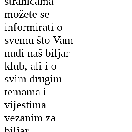
stranicama
možete se
informirati o
svemu što Vam
nudi naš biljar
klub, ali i o
svim drugim
temama i
vijestima
vezanim za
biljar.